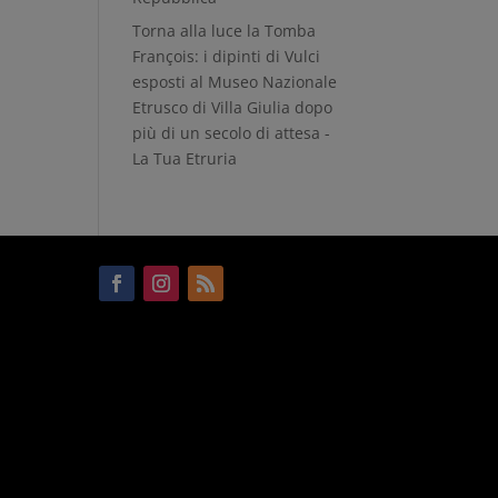
Torna alla luce la Tomba
François: i dipinti di Vulci
esposti al Museo Nazionale
Etrusco di Villa Giulia dopo
più di un secolo di attesa -
La Tua Etruria