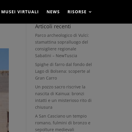
MUSEI VIRTUALI
NEWS
RISORSE
Articoli recenti
Parco archeologico di Vulci:
stamattina sopralluogo del
consigliere regionale
Sabatini – NewTuscia
Spighe di farro dal fondo del
Lago di Bolsena: scoperte al
Gran Carro
Un pozzo sacro riscrive la
nascita di Kainua: bronzi
intatti e un misterioso rito di
chiusura
A San Casciano un tempio
romano, fulmini di bronzo e
sepolture medievali