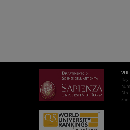
VUL
Regi
nume
Dire
Zam