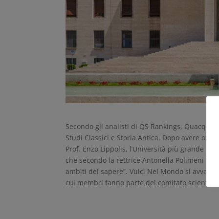
Secondo gli analisti di QS Rankings, Quacquar
Studi Classici e Storia Antica. Dopo avere otten
Prof. Enzo Lippolis, l’Università più grande d’E
che secondo la rettrice Antonella Polimeni “pre
ambiti del sapere”. Vulci Nel Mondo si avvale d
cui membri fanno parte del comitato scientific