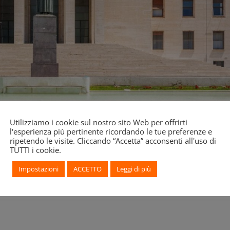
Utilizziamo i cookie sul nostro sito Web per offrirti
l'esperienza più pertinente ricordando le tue preferenze e
elli Symonds, la Sapienza si riconferma al primo posto mondiale pe
ripetendo le visite. Cliccando “Accetta” acconsenti all'uso di
uto per la prima volta il riconoscimento nel 2018 sotto la direzione
TUTTI i cookie.
uropa rientra ora anche nella top 10 globale per Archeologia, risult
mia il grande impegno della nostra comunità che si riflette in tutti 
Impostazioni
ACCETTO
Leggi di più
ella collaborazione scientifica con questo prestigioso dipartimento,
o, del comitato organizzatore e della redazione del database.