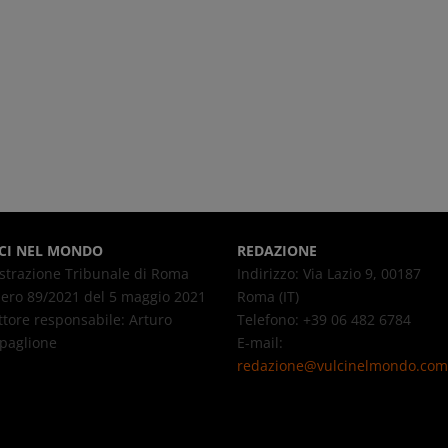
CI NEL MONDO
REDAZIONE
strazione Tribunale di Roma
Indirizzo: Via Lazio 9, 00187
ro 89/2021 del 5 maggio 2021
Roma (IT)
ttore responsabile: Arturo
Telefono: +39 06 482 6784
paglione
E-mail:
redazione@vulcinelmondo.com