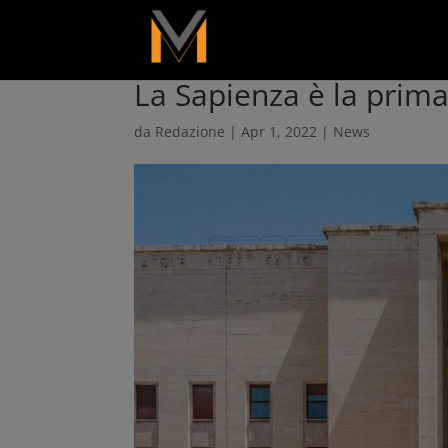
add_action( 'wp_footer', function() { ?>
La Sapienza è la prima
da
Redazione
|
Apr 1, 2022
|
News