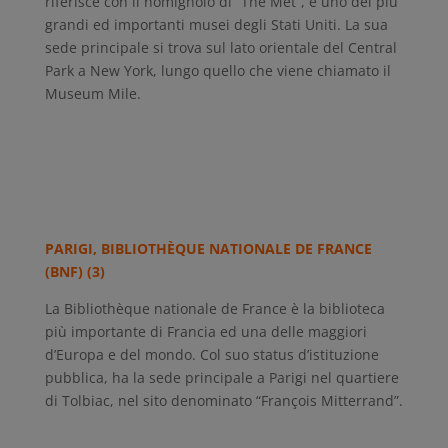
riferisce con il nomignolo di “The Met”, è uno dei più
grandi ed importanti musei degli Stati Uniti. La sua
sede principale si trova sul lato orientale del Central
Park a New York, lungo quello che viene chiamato il
Museum Mile.
PARIGI,
BIBLIOTHÈQUE NATIONALE DE FRANCE
(BNF)
(3)
La Bibliothèque nationale de France è la biblioteca
più importante di Francia ed una delle maggiori
d’Europa e del mondo. Col suo status d’istituzione
pubblica, ha la sede principale a Parigi nel quartiere
di Tolbiac, nel sito denominato “François Mitterrand”.