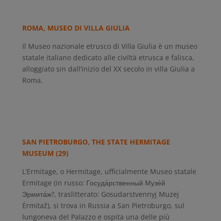
ROMA, MUSEO DI VILLA GIULIA
Il Museo nazionale etrusco di Villa Giulia è un museo
statale italiano dedicato alle civiltà etrusca e falisca,
alloggiato sin dall’inizio del XX secolo in villa Giulia a
Roma.
SAN PIETROBURGO, THE STATE HERMITAGE
MUSEUM (29)
L’Ermitage, o Hermitage, ufficialmente Museo statale
Ermitage (in russo: Госуда́рственный Музе́й
Эрмита́ж?, traslitterato: Gosudarstvennyj Muzej
Ėrmitaž), si trova in Russia a San Pietroburgo, sul
lungoneva del Palazzo e ospita una delle più