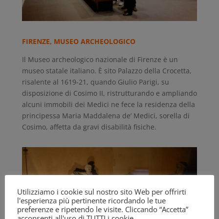
FIRENZE, MUSEO ARCHEOLOGICO
Il Museo archeologico nazionale di Firenze è un
museo statale italiano. È sito Palazzo della Crocetta,
risalente al 1619-21, quando Giulio Parigi, su
disposizione di Cosimo II, ristrutturando e ampliando
alcuni immobili dei Medici ne fece la residenza della
principessa Maria Maddalena de’ Medici, sorella di
Cosimo, affetta da gravi disabilità fisiche.
Utilizziamo i cookie sul nostro sito Web per offrirti
l'esperienza più pertinente ricordando le tue
preferenze e ripetendo le visite. Cliccando “Accetta”
acconsenti all'uso di TUTTI i cookie.