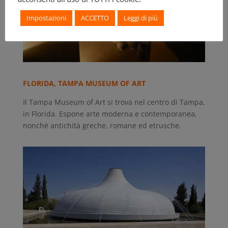
Impostazioni
ACCETTO
Leggi di più
FLORIDA, TAMPA MUSEUM OF ART
Il Tampa Museum of Art si trova nel centro di Tampa,
in Florida. Espone arte moderna e contemporanea,
nonché antichità greche, romane ed etrusche.