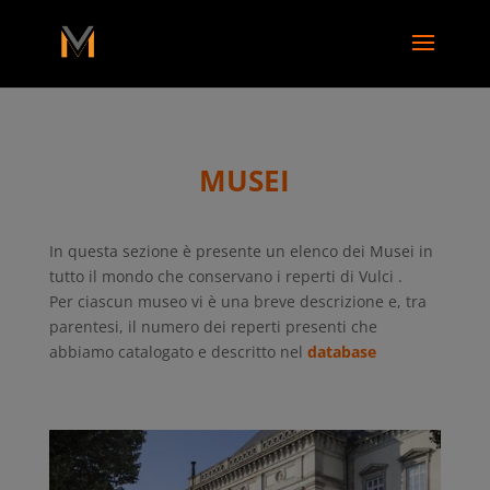
add_action( 'wp_footer', function() { ?>
MUSEI
In questa sezione è presente un elenco dei Musei in
tutto il mondo che conservano i reperti di Vulci .
Per ciascun museo vi è una breve descrizione e, tra
parentesi, il numero dei reperti presenti che
abbiamo catalogato e descritto nel
database