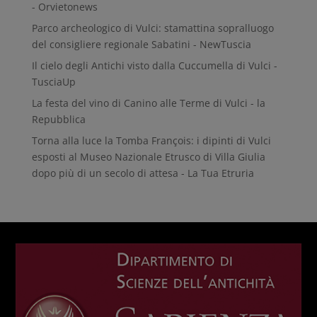
- Orvietonews
Parco archeologico di Vulci: stamattina sopralluogo
del consigliere regionale Sabatini - NewTuscia
Il cielo degli Antichi visto dalla Cuccumella di Vulci -
TusciaUp
La festa del vino di Canino alle Terme di Vulci - la
Repubblica
Torna alla luce la Tomba François: i dipinti di Vulci
esposti al Museo Nazionale Etrusco di Villa Giulia
dopo più di un secolo di attesa - La Tua Etruria