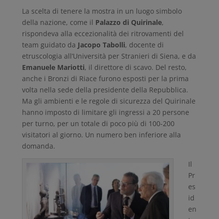
La scelta di tenere la mostra in un luogo simbolo
della nazione, come il
Palazzo di Quirinale
,
rispondeva alla eccezionalità dei ritrovamenti del
team guidato da
Jacopo Tabolli
, docente di
etruscologia all’Università per Stranieri di Siena, e da
Emanuele Mariotti
, il direttore di scavo. Del resto,
anche i Bronzi di Riace furono esposti per la prima
volta nella sede della presidente della Repubblica.
Ma gli ambienti e le regole di sicurezza del Quirinale
hanno imposto di limitare gli ingressi a 20 persone
per turno, per un totale di poco più di 100-200
visitatori al giorno. Un numero ben inferiore alla
domanda.
Il
Pr
es
id
en