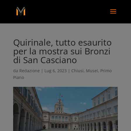
add_action( 'wp_footer', function() { ?>
Quirinale, tutto esaurito
per la mostra sui Bronzi
di San Casciano
da
Redazione
|
Lug 6, 2023
|
Chiusi
,
Musei
,
Primo
Piano