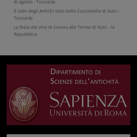
di agosto - TusciaUp
Il cielo degli Antichi visto dalla Cuccumella di Vulci -
TusciaUp
La festa del vino di Canino alle Terme di Vulci - la
Repubblica