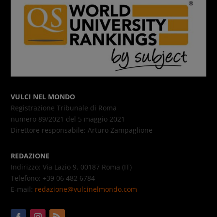
VULCI NEL MONDO
Registrazione Tribunale di Roma
numero 89/2021 del 5 maggio 2021
Direttore responsabile: Arturo Zampaglione
REDAZIONE
Indirizzo: Via Lazio 9, 00187 Roma (IT)
Telefono: +39 06 482 6784
E-mail:
redazione@vulcinelmondo.com