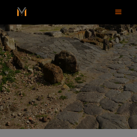
add_action( 'wp_footer', function() { ?>