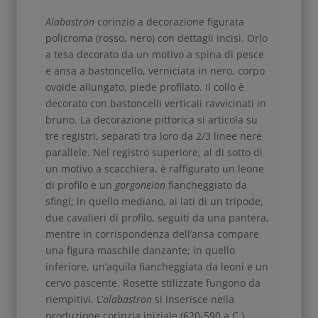
Alabastron
corinzio a decorazione figurata
policroma (rosso, nero) con dettagli incisi. Orlo
a tesa decorato da un motivo a spina di pesce
e ansa a bastoncello, verniciata in nero, corpo
ovoide allungato, piede profilato. Il collo è
decorato con bastoncelli verticali ravvicinati in
bruno. La decorazione pittorica si articola su
tre registri, separati tra loro da 2/3 linee nere
parallele. Nel registro superiore, al di sotto di
un motivo a scacchiera, è raffigurato un leone
di profilo e un
gorgoneion
fiancheggiato da
sfingi; in quello mediano, ai lati di un tripode,
due cavalieri di profilo, seguiti da una pantera,
mentre in corrispondenza dell’ansa compare
una figura maschile danzante; in quello
inferiore, un’aquila fiancheggiata da leoni e un
cervo pascente. Rosette stilizzate fungono da
riempitivi. L’
alabastron
si inserisce nella
produzione corinzia iniziale (620-590 a.C.).