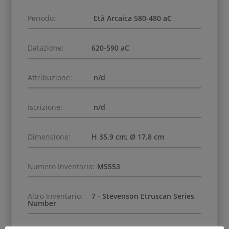
Periodo:
Età Arcaica 580-480 aC
Datazione:
620-590 aC
Attribuzione:
n/d
Iscrizione:
n/d
Dimensione:
H 35,9 cm; Ø 17,8 cm
Numero Inventario:
MS553
Altro Inventario:
7 - Stevenson Etruscan Series
Number