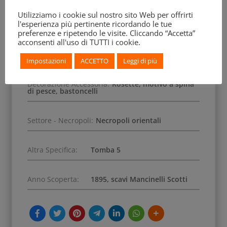
Data di Acquisizione:
1896, venduto da Francesco
Mancinelli-Scotti
Utilizziamo i cookie sul nostro sito Web per offrirti
l'esperienza più pertinente ricordando le tue
preferenze e ripetendo le visite. Cliccando “Accetta”
Soggetto:
Gorgoneion, sfingi, leoni,
acconsenti all'uso di TUTTI i cookie.
pantere, cavalieri, figura maschile danzante,
aquila, cervo, tripode
Impostazioni
ACCETTO
Leggi di più
Decorazione Accessoria:
Rosette, motivo a spina
di pesce, bastoncelli
Settore - Necropoli:
Necropoli orientali
Altra Specifica:
Tomba 5
Anno Scoperta:
1895, scavi Mancinelli Scotti