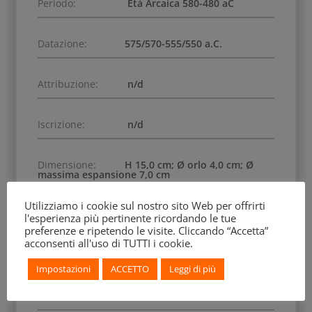
Periodo:
Età Arcaica 580-480 aC
Datazione:
575/570-555/550 a.C.
Attribuzione:
n/d
Iscrizione:
n/d
Dimensione:
H 15,0 cm; Ø orlo 4,0 cm; Ø
massima espansione 7,0 cm
Utilizziamo i cookie sul nostro sito Web per offrirti
Numero Inventario:
ГР-1853
l'esperienza più pertinente ricordando le tue
preferenze e ripetendo le visite. Cliccando “Accetta”
acconsenti all'uso di TUTTI i cookie.
Data di Acquisizione:
1834
Impostazioni
ACCETTO
Leggi di più
Precedenti Collezioni:
Pizzati collection