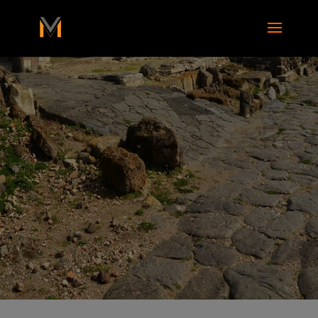
add_action( 'wp_footer', function() { ?>