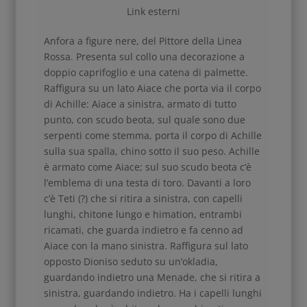
Link esterni
Anfora a figure nere, del Pittore della Linea
Rossa. Presenta sul collo una decorazione a
doppio caprifoglio e una catena di palmette.
Raffigura su un lato Aiace che porta via il corpo
di Achille: Aiace a sinistra, armato di tutto
punto, con scudo beota, sul quale sono due
serpenti come stemma, porta il corpo di Achille
sulla sua spalla, chino sotto il suo peso. Achille
è armato come Aiace; sul suo scudo beota c’è
l’emblema di una testa di toro. Davanti a loro
c’è Teti (?) che si ritira a sinistra, con capelli
lunghi, chitone lungo e himation, entrambi
ricamati, che guarda indietro e fa cenno ad
Aiace con la mano sinistra. Raffigura sul lato
opposto Dioniso seduto su un’okladia,
guardando indietro una Menade, che si ritira a
sinistra, guardando indietro. Ha i capelli lunghi