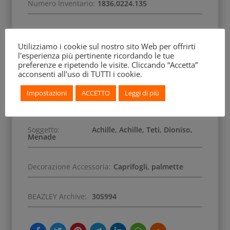
Numero Inventario:
1836,0224.135
Data di Acquisizione:
1836
Utilizziamo i cookie sul nostro sito Web per offrirti
l'esperienza più pertinente ricordando le tue
Precedenti Collezioni:
Edmé Antoine Durand;
preferenze e ripetendo le visite. Cliccando “Accetta”
Peter Oluf Brøndsted.
acconsenti all'uso di TUTTI i cookie.
Impostazioni
ACCETTO
Leggi di più
Scena:
Mitologica
Soggetto:
Achille, Achille, Teti, Dioniso,
Menade
Decorazione Accessoria:
Caprifogli, palmette
BEAZLEY Archive:
305994