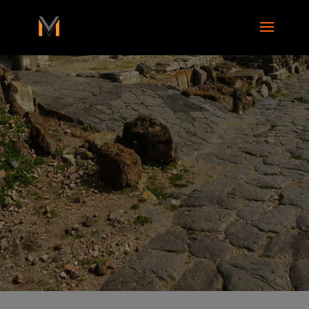
add_action( 'wp_footer', function() { ?>