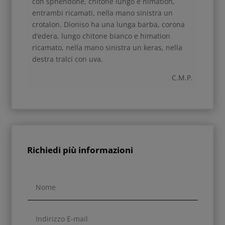
con sphendonè, chitone lungo e himation,
entrambi ricamati, nella mano sinistra un
crotalon. Dioniso ha una lunga barba, corona
d’edera, lungo chitone bianco e himation
ricamato, nella mano sinistra un keras, nella
destra tralci con uva.
C.M.P.
Richiedi più informazioni