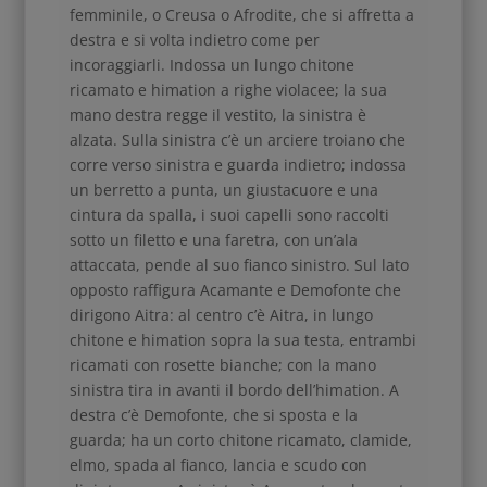
femminile, o Creusa o Afrodite, che si affretta a
destra e si volta indietro come per
incoraggiarli. Indossa un lungo chitone
ricamato e himation a righe violacee; la sua
mano destra regge il vestito, la sinistra è
alzata. Sulla sinistra c’è un arciere troiano che
corre verso sinistra e guarda indietro; indossa
un berretto a punta, un giustacuore e una
cintura da spalla, i suoi capelli sono raccolti
sotto un filetto e una faretra, con un’ala
attaccata, pende al suo fianco sinistro. Sul lato
opposto raffigura Acamante e Demofonte che
dirigono Aitra: al centro c’è Aitra, in lungo
chitone e himation sopra la sua testa, entrambi
ricamati con rosette bianche; con la mano
sinistra tira in avanti il ​​bordo dell’himation. A
destra c’è Demofonte, che si sposta e la
guarda; ha un corto chitone ricamato, clamide,
elmo, spada al fianco, lancia e scudo con