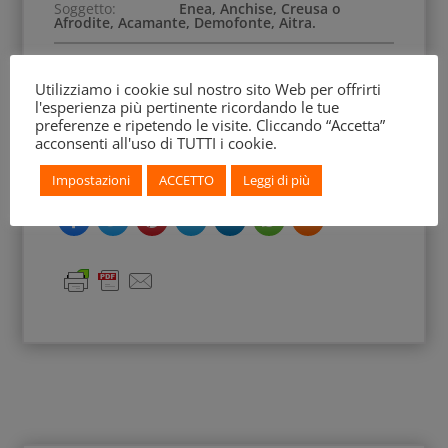
Soggetto:
Enea, Anchise, Creusa o
Afrodite, Acamante, Demofonte, Aitra.
Decorazione Accessoria:
Fiori di loto, denti di
Utilizziamo i cookie sul nostro sito Web per offrirti
lupo
l'esperienza più pertinente ricordando le tue
preferenze e ripetendo le visite. Cliccando “Accetta”
acconsenti all'uso di TUTTI i cookie.
BEAZLEY Archive:
6547
Impostazioni
ACCETTO
Leggi di più