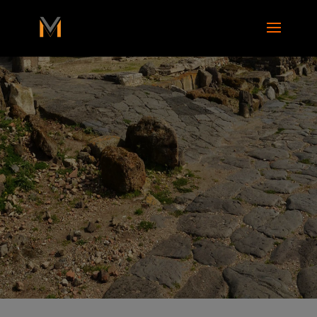
add_action( 'wp_footer', function() { ?>