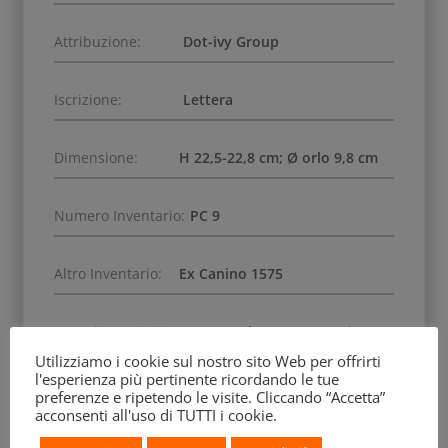
Attribuzione:
Dot-ivy Group
Iscrizione:
Lettera
Dimensione:
H 22,5-22,8 cm; Ø orlo 9,8 cm
Numero Inventario:
PC 9
Altro Inventario:
Ex Canino 1575
Data di Acquisizione:
settembre 1839, acquisto
del re Willem I dalla Collezione Bonaparte
Utilizziamo i cookie sul nostro sito Web per offrirti
l'esperienza più pertinente ricordando le tue
preferenze e ripetendo le visite. Cliccando “Accetta”
Precedenti Collezioni:
Collezione Bonaparte
acconsenti all'uso di TUTTI i cookie.