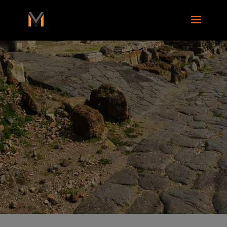
add_action( 'wp_footer', function() { ?>