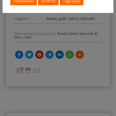
Impostazioni
ACCETTO
Leggi di più
Scena:
Guerra; dionisiaca
Soggetto:
Atena; galli; satiro; menade
Decorazione Accessoria:
Punti; linee; boccioli di
loto; rami