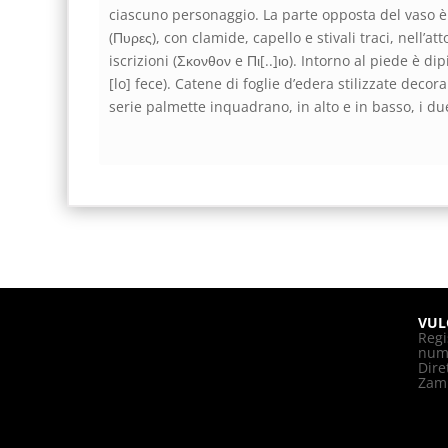
ciascuno personaggio. La parte opposta del vaso è
(Πυρες), con clamide, capello e stivali traci, nell’
iscrizioni (Σκονθον e Πι[..]ι̣ο). Intorno al piede è d
[lo] fece). Catene di foglie d’edera stilizzate deco
serie palmette inquadrano, in alto e in basso, i du
VUL
Regi
nume
Dire
Zam