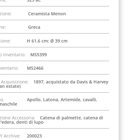
zione:
Ceramista Menon
one:
Greca
ione:
H 61,6 cm; Ø 39 cm
 Inventario:
MS5399
nventario:
MS2466
 Acquisizione:
1897, acquistato da Davis & Harvey
an estate)
o:
Apollo, Latona, Artemide, cavalli,
maschile
zione Accessoria:
Catena di palmette, catena di
d'edera, denti di lupo
Y Archive:
200023