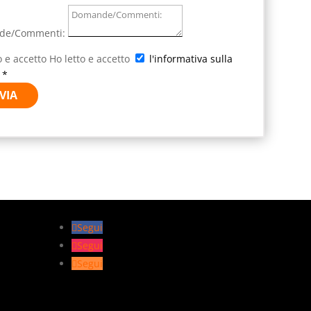
de/Commenti:
o e accetto
Ho letto e accetto
l'informativa sulla
 *
VIA
Segui
Segui
Segui