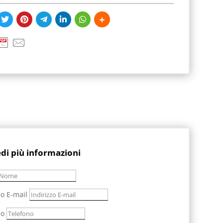
edi più informazioni
zo E-mail
no