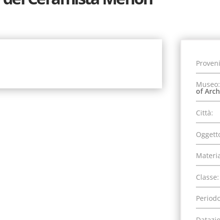
Proven
Museo:
of Arc
Città:
Oggett
Materia
Classe:
Periodo
Datazi