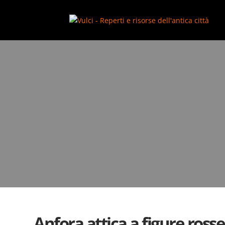
add_action( 'wp_footer', function() { ?>
Anfora attica a figure ros