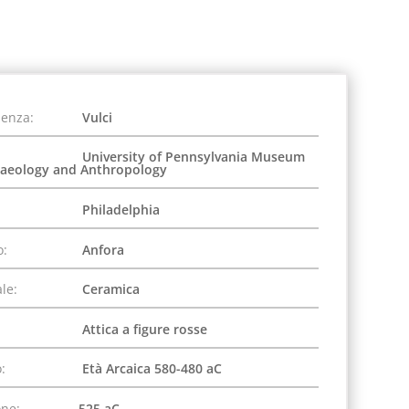
ienza:
Vulci
University of Pennsylvania Museum
haeology and Anthropology
Philadelphia
o:
Anfora
le:
Ceramica
Attica a figure rosse
:
Età Arcaica 580-480 aC
one:
525 aC