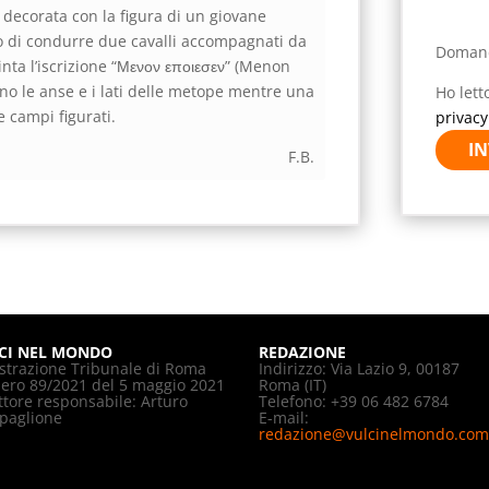
 decorata con la figura di un giovane
atto di condurre due cavalli accompagnati da
Doman
ipinta l’iscrizione “Μενον εποιεσεν” (Menon
rano le anse e i lati delle metope mentre una
Ho lett
e campi figurati.
privacy
IN
F.B.
CI NEL MONDO
REDAZIONE
strazione Tribunale di Roma
Indirizzo: Via Lazio 9, 00187
ro 89/2021 del 5 maggio 2021
Roma (IT)
ttore responsabile: Arturo
Telefono: +39 06 482 6784
paglione
E-mail:
redazione@vulcinelmondo.com