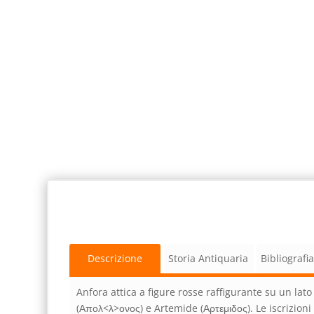
Descrizione
Storia Antiquaria
Bibliografi
Anfora attica a figure rosse raffigurante su un lato L
(Απολ<λ>ονος) e Artemide (Αρτεμιδος). Le iscrizioni 