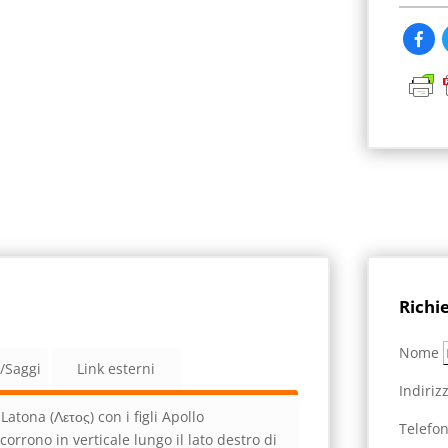
Richi
Nome
a/Saggi
Link esterni
Indiriz
atona (Λετος̣) con i figli Apollo
Telefo
corrono in verticale lungo il lato destro di