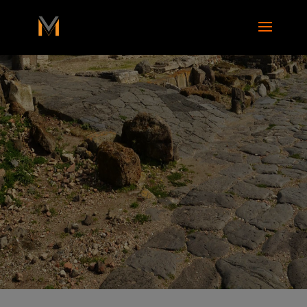
add_action( 'wp_footer', function() { ?>