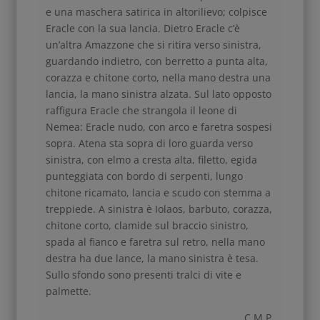
e una maschera satirica in altorilievo; colpisce
Eracle con la sua lancia. Dietro Eracle c’è
un’altra Amazzone che si ritira verso sinistra,
guardando indietro, con berretto a punta alta,
corazza e chitone corto, nella mano destra una
lancia, la mano sinistra alzata. Sul lato opposto
raffigura Eracle che strangola il leone di
Nemea: Eracle nudo, con arco e faretra sospesi
sopra. Atena sta sopra di loro guarda verso
sinistra, con elmo a cresta alta, filetto, egida
punteggiata con bordo di serpenti, lungo
chitone ricamato, lancia e scudo con stemma a
treppiede. A sinistra è Iolaos, barbuto, corazza,
chitone corto, clamide sul braccio sinistro,
spada al fianco e faretra sul retro, nella mano
destra ha due lance, la mano sinistra è tesa.
Sullo sfondo sono presenti tralci di vite e
palmette.
C.M.P.