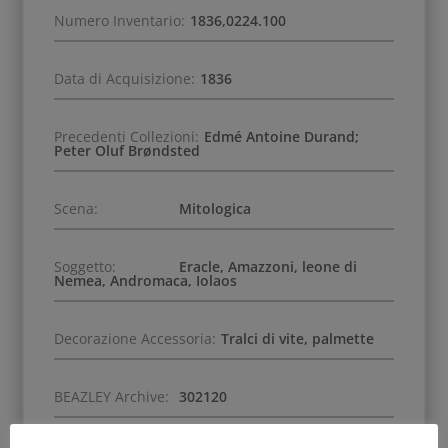
Numero Inventario:
1836,0224.100
Data di Acquisizione:
1836
Precedenti Collezioni:
Edmé Antoine Durand;
Peter Oluf Brøndsted
Scena:
Mitologica
Soggetto:
Eracle, Amazzoni, leone di
Nemea, Andromaca, Iolaos
Decorazione Accessoria:
Tralci di vite, palmette
BEAZLEY Archive:
302120