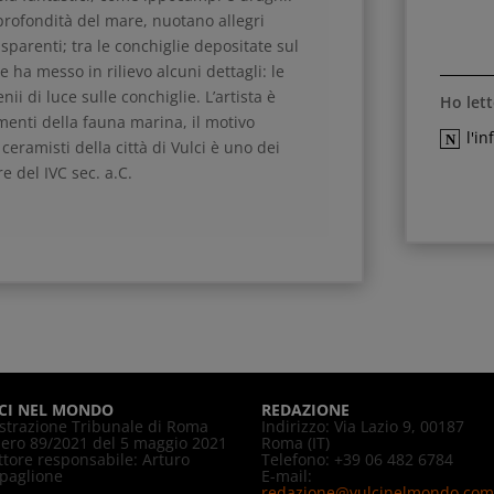
profondità del mare, nuotano allegri
sparenti; tra le conchiglie depositate sul
e ha messo in rilievo alcuni dettagli: le
nii di luce sulle conchiglie. L’artista è
Ho lett
menti della fauna marina, il motivo
l'i
 ceramisti della città di Vulci è uno dei
re del IVC sec. a.C.
CI NEL MONDO
REDAZIONE
strazione Tribunale di Roma
Indirizzo: Via Lazio 9, 00187
ro 89/2021 del 5 maggio 2021
Roma (IT)
ttore responsabile: Arturo
Telefono: +39 06 482 6784
paglione
E-mail:
redazione@vulcinelmondo.com