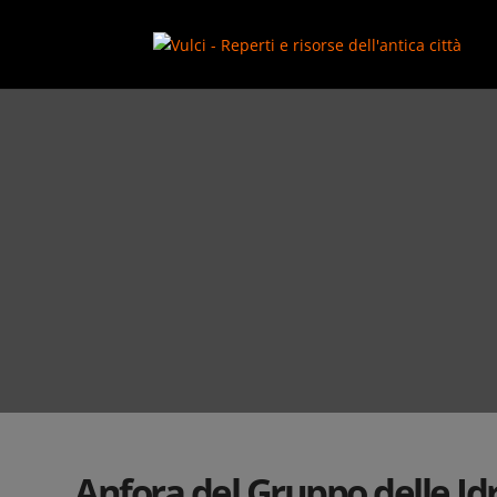
add_action( 'wp_footer', function() { ?>
Anfora del Gruppo delle Id