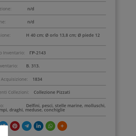
zione:
n/d
one:
n/d
ione:
H 40 cm; Ø orlo 13,8 cm; Ø piede 12
 Inventario:
ГР-2143
nventario:
B. 313.
 Acquisizione:
1834
nti Collezioni:
Collezione Pizzati
o:
Delfini, pesci, stelle marine, molluschi,
mpi, draghi, meduse, conchiglie