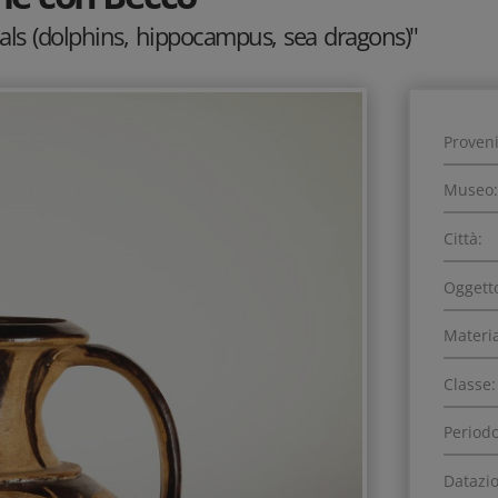
als (dolphins, hippocampus, sea dragons)"
Proven
Museo:
Città:
Oggett
Materia
Classe:
Periodo
Datazi