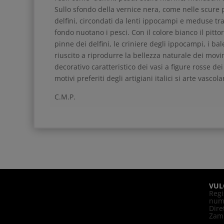
Sullo sfondo della vernice nera, come nelle scure 
delfini, circondati da lenti ippocampi e meduse tra
fondo nuotano i pesci. Con il colore bianco il pittor
pinne dei delfini, le criniere degli ippocampi, i bale
riuscito a riprodurre la bellezza naturale dei movi
decorativo caratteristico dei vasi a figure rosse dei
motivi preferiti degli artigiani italici si arte vascola
C.M.P.
VUL
Regi
nume
Dire
Zam