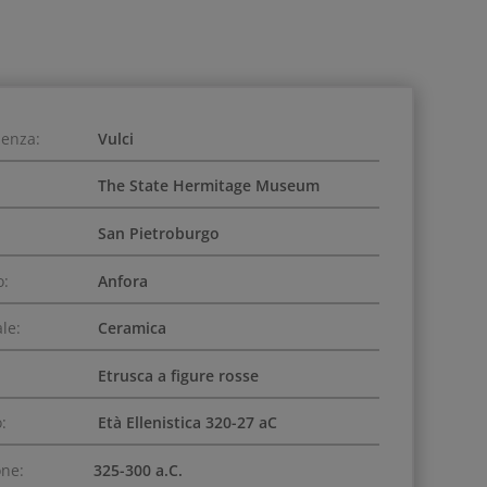
ienza:
Vulci
The State Hermitage Museum
San Pietroburgo
o:
Anfora
le:
Ceramica
Etrusca a figure rosse
:
Età Ellenistica 320-27 aC
one:
325-300 a.C.