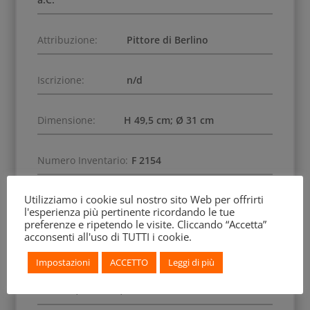
Attribuzione:
Pittore di Berlino
Iscrizione:
n/d
Dimensione:
H 49,5 cm; Ø 31 cm
Numero Inventario:
F 2154
Utilizziamo i cookie sul nostro sito Web per offrirti
Data di Acquisizione:
1836
l'esperienza più pertinente ricordando le tue
preferenze e ripetendo le visite. Cliccando “Accetta”
acconsenti all'uso di TUTTI i cookie.
Scena:
mitologica, dionisiaca
Impostazioni
ACCETTO
Leggi di più
Soggetto:
Paride, Hermes, Athena, Hera,
Afrodite, Dionisio, menadi