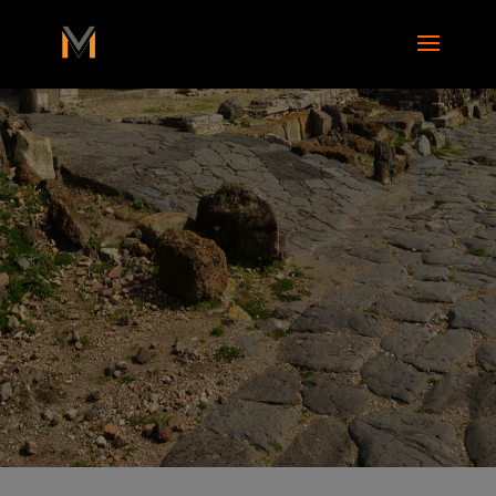
add_action( 'wp_footer', function() { ?>