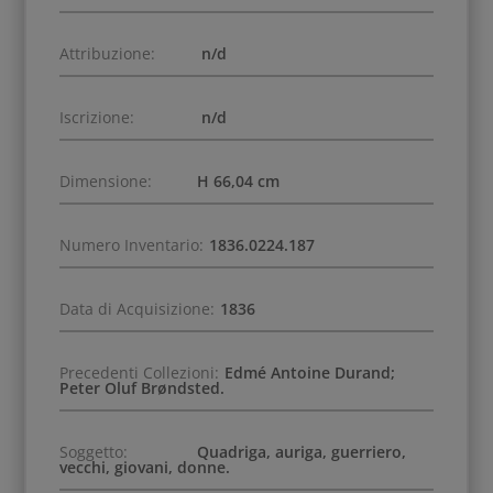
Attribuzione:
n/d
Iscrizione:
n/d
Dimensione:
H 66,04 cm
Numero Inventario:
1836.0224.187
Data di Acquisizione:
1836
Precedenti Collezioni:
Edmé Antoine Durand;
Peter Oluf Brøndsted.
Soggetto:
Quadriga, auriga, guerriero,
vecchi, giovani, donne.