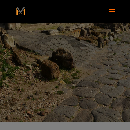
add_action( 'wp_footer', function() { ?>