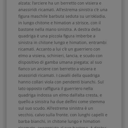
alzata; l’arciere ha un berretto con visiera e
anassiridi ricamati. All’estrema sinistra c’è una
figura maschile barbuta seduta su un’okladia,
in lungo chitone e himation a strisce, con il
bastone nella mano sinistra. A destra della
quadriga è una piccola figura imberbe a
sinistra in chitone lungo e himation, entrambi
ricamati. Accanto a lui c’è un guerriero con
elmo a visiera, schinieri, lancia, e scudo con
dispositivo di gamba umana piegata; al suo
fianco un arciere con berretto a visiera e
anassiridi ricamati. I cavalli della quadriga
hanno collari viola con pendenti bianchi. Sul
lato opposto raffigura il guerriero nella
quadriga indossa un elmo dall’alta cresta, e
quello a sinistra ha due delfini come stemma
sul suo scudo. All’estrema sinistra è un
vecchio, calvo sulla fronte, con lunghi capelli e
barba bianchi, in chitone lungo e himation
ricamato, appoggiato al suo bastone. A destra