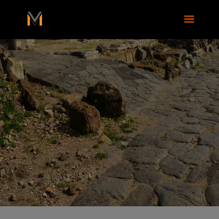
add_action( 'wp_footer', function() { ?>