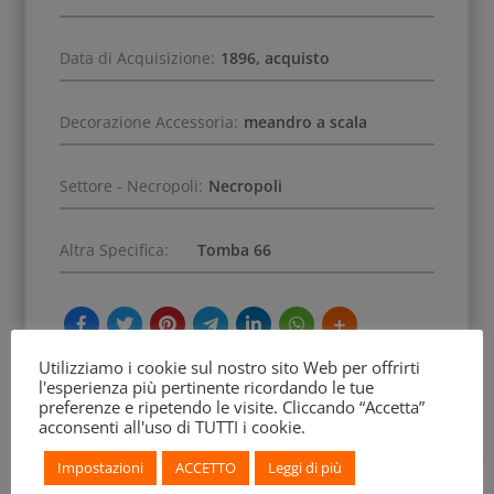
Data di Acquisizione:
1896, acquisto
Decorazione Accessoria:
meandro a scala
Settore - Necropoli:
Necropoli
Altra Specifica:
Tomba 66
Utilizziamo i cookie sul nostro sito Web per offrirti
l'esperienza più pertinente ricordando le tue
preferenze e ripetendo le visite. Cliccando “Accetta”
acconsenti all'uso di TUTTI i cookie.
Impostazioni
ACCETTO
Leggi di più