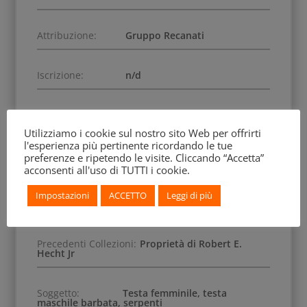
Attribuzione:
Gruppo Recanati
Iscrizione:
n/d
Dimensione:
H 14 cm
Utilizziamo i cookie sul nostro sito Web per offrirti
l'esperienza più pertinente ricordando le tue
Numero Inventario:
63.788
preferenze e ripetendo le visite. Cliccando “Accetta”
acconsenti all'uso di TUTTI i cookie.
Data di Acquisizione:
1963, acquistata da Robert
Impostazioni
ACCETTO
Leggi di più
E. Hecht Jr
Precedenti Collezioni:
Proprietà di Robert E.
Hecht Jr
Soggetto:
Testa femminile, testa
maschile barbata, serpenti