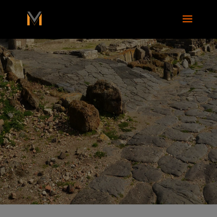
add_action( 'wp_footer', function() { ?>