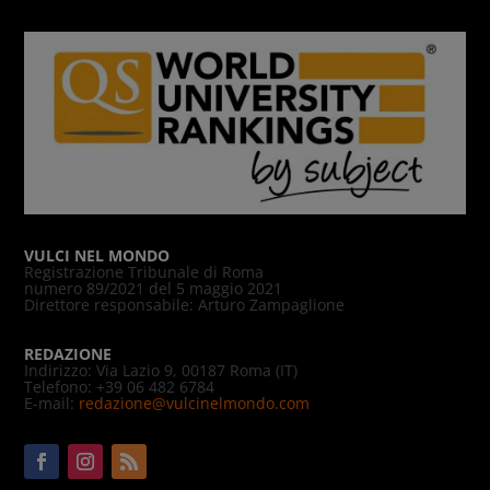
VULCI NEL MONDO
Registrazione Tribunale di Roma
numero 89/2021 del 5 maggio 2021
Direttore responsabile: Arturo Zampaglione
REDAZIONE
Indirizzo: Via Lazio 9, 00187 Roma (IT)
Telefono: +39 06 482 6784
E-mail:
redazione@vulcinelmondo.com