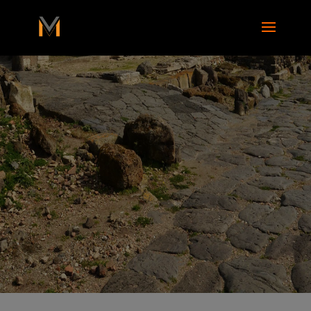
add_action( 'wp_footer', function() { ?>