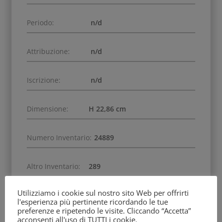
Periodo:
n/d
Attribuzione:
n/d
Iscrizione:
n/d
Dimensione:
H 22,86 cm
Numero Inventario:
24889
Altro Inventario:
289
Utilizziamo i cookie sul nostro sito Web per offrirti
Data di Acquisizione:
1895
l'esperienza più pertinente ricordando le tue
preferenze e ripetendo le visite. Cliccando “Accetta”
acconsenti all'uso di TUTTI i cookie.