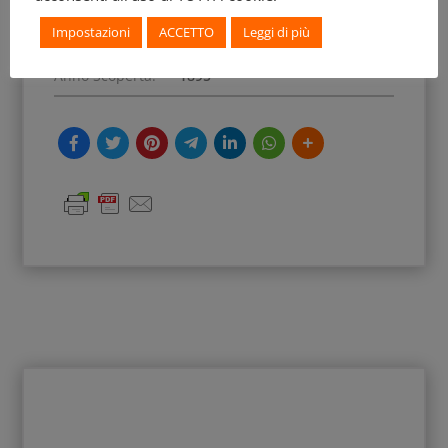
Precedenti Collezioni:
CL Hutchinson, AL
Frothingham
Impostazioni
ACCETTO
Leggi di più
Anno Scoperta:
1895