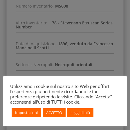
Numero Inventario:
MS608
Altro Inventario:
78 - Stevenson Etruscan Series
Number
Data di Acquisizione:
1896, venduto da Francesco
Mancinelli Scotti
Settore - Necropoli:
Necropoli orientali
Altra Specifica:
Tomba 22
Utilizziamo i cookie sul nostro sito Web per offrirti
l'esperienza più pertinente ricordando le tue
preferenze e ripetendo le visite. Cliccando “Accetta”
Anno Scoperta:
1895, scavi Mancinelli Scotti
acconsenti all'uso di TUTTI i cookie.
Impostazioni
ACCETTO
Leggi di più