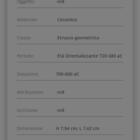
Oggetto:
n/d
Materiale:
Ceramica
Classe:
Etrusco-geometrica
Periodo:
Età Orientalizzante 720-580 aC
Datazione:
700-600 aC
Attribuzione:
n/d
Iscrizione:
n/d
Dimensione:
H 7,94 cm; L 7,62 cm