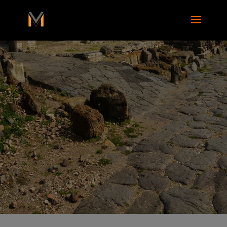
add_action( 'wp_footer', function() { ?>