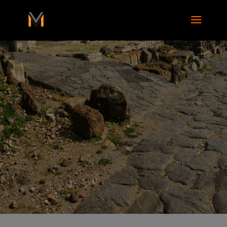
add_action( 'wp_footer', function() { ?>