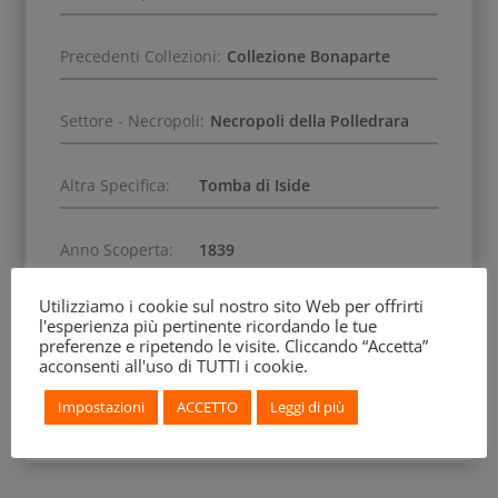
Precedenti Collezioni:
Collezione Bonaparte
Settore - Necropoli:
Necropoli della Polledrara
Altra Specifica:
Tomba di Iside
Anno Scoperta:
1839
Utilizziamo i cookie sul nostro sito Web per offrirti
l'esperienza più pertinente ricordando le tue
preferenze e ripetendo le visite. Cliccando “Accetta”
acconsenti all'uso di TUTTI i cookie.
Impostazioni
ACCETTO
Leggi di più