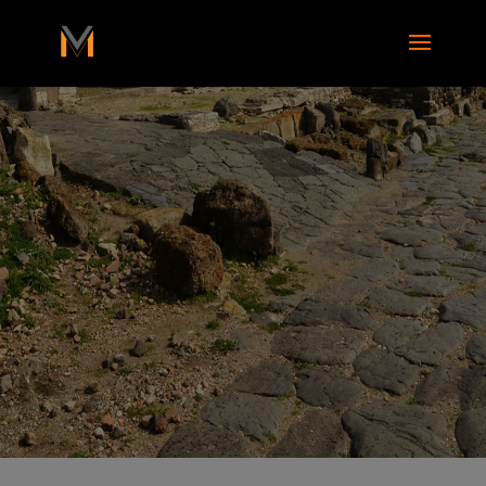
add_action( 'wp_footer', function() { ?>