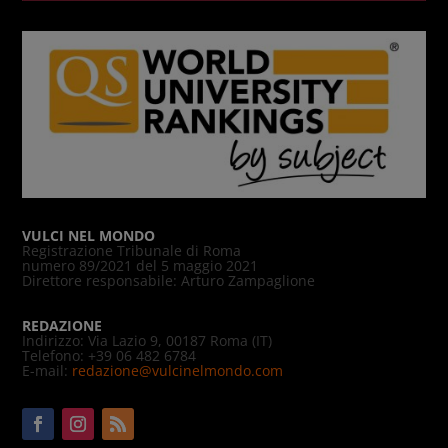
VULCI NEL MONDO
Registrazione Tribunale di Roma
numero 89/2021 del 5 maggio 2021
Direttore responsabile: Arturo Zampaglione
REDAZIONE
Indirizzo: Via Lazio 9, 00187 Roma (IT)
Telefono: +39 06 482 6784
E-mail:
redazione@vulcinelmondo.com