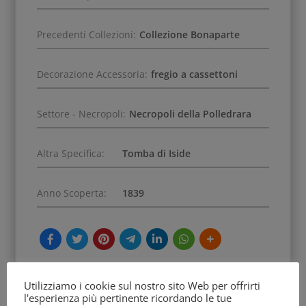
Precedenti Collezioni:
Collezione Bonaparte
Decorazione Accessoria:
fregio a cassettoni
Settore - Necropoli:
Necropoli della Polledrara
Altra Specifica:
Tomba di Iside
Anno Scoperta:
1839
Utilizziamo i cookie sul nostro sito Web per offrirti
l'esperienza più pertinente ricordando le tue