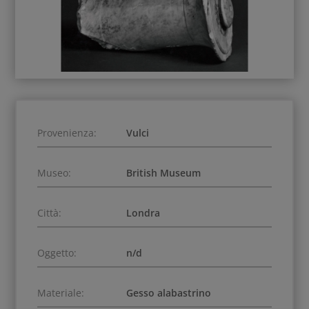
Provenienza:
Vulci
Museo:
British Museum
Città:
Londra
Oggetto:
n/d
Materiale:
Gesso alabastrino