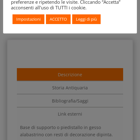
preferenze e ripetendo le visite. Cliccando “Accetta”
acconsenti all'uso di TUTTI i cookie.
Impostazioni
ACCETTO
Leggi di più
Descrizione
Storia Antiquaria
Bibliografia/Saggi
Link esterni
Base di supporto o piedistallo in gesso
alabastrino con resti di decorazione dipinta.