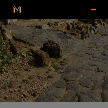
add_action( 'wp_footer', function() { ?>