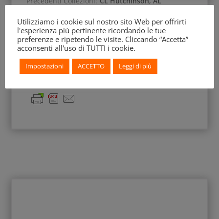
Precedenti Collezioni:
CL Hutchinson, AL
Frothingham
Utilizziamo i cookie sul nostro sito Web per offrirti
l'esperienza più pertinente ricordando le tue
Anno Scoperta:
1895
preferenze e ripetendo le visite. Cliccando “Accetta”
acconsenti all'uso di TUTTI i cookie.
Impostazioni
ACCETTO
Leggi di più