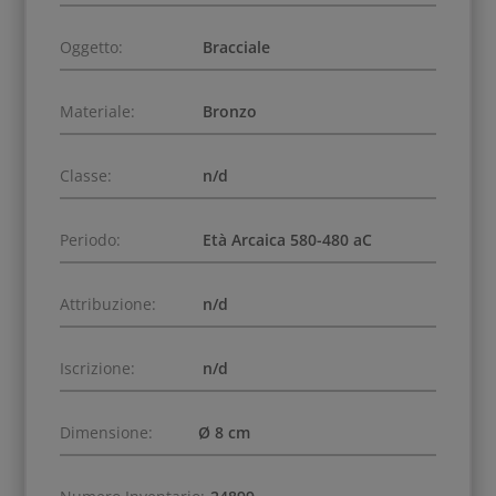
Oggetto:
Bracciale
Materiale:
Bronzo
Classe:
n/d
Periodo:
Età Arcaica 580-480 aC
Attribuzione:
n/d
Iscrizione:
n/d
Dimensione:
Ø 8 cm