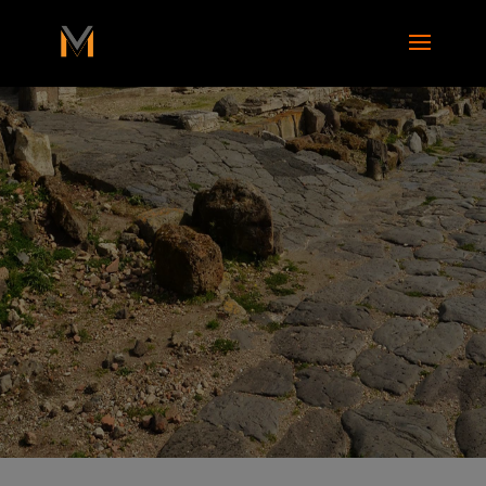
add_action( 'wp_footer', function() { ?>