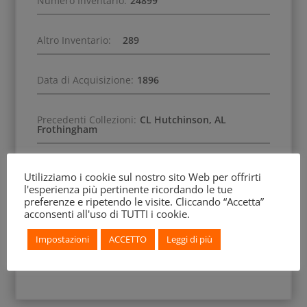
Numero Inventario:
24899
Altro Inventario:
289
Data di Acquisizione:
1896
Precedenti Collezioni:
CL Hutchinson, AL
Frothingham
Anno Scoperta:
1895
Utilizziamo i cookie sul nostro sito Web per offrirti
l'esperienza più pertinente ricordando le tue
preferenze e ripetendo le visite. Cliccando “Accetta”
acconsenti all'uso di TUTTI i cookie.
Impostazioni
ACCETTO
Leggi di più