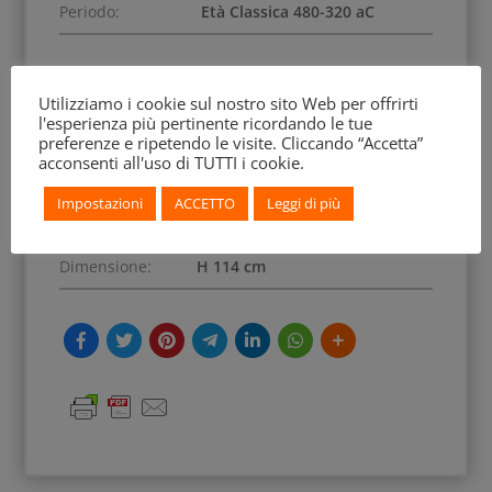
Periodo:
Età Classica 480-320 aC
Datazione:
475 - 450 aC
Utilizziamo i cookie sul nostro sito Web per offrirti
l'esperienza più pertinente ricordando le tue
Attribuzione:
n/d
preferenze e ripetendo le visite. Cliccando “Accetta”
acconsenti all'uso di TUTTI i cookie.
Iscrizione:
n/d
Impostazioni
ACCETTO
Leggi di più
Dimensione:
H 114 cm