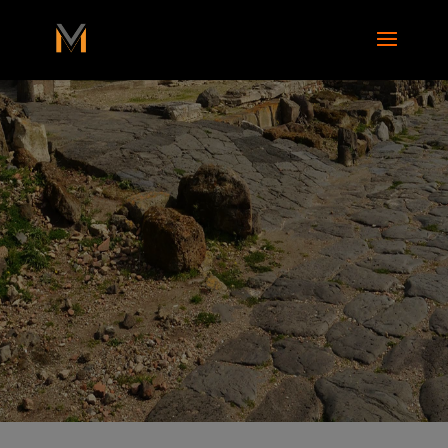
add_action( 'wp_footer', function() { ?>