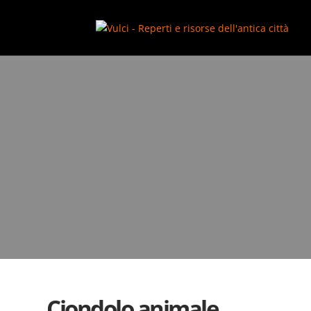
add_action( 'wp_footer', function() { ?>
Ciondolo animale