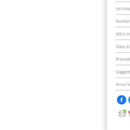
Iscrizi
Numero
Altro I
Data di
Precede
Soggett
Anno S