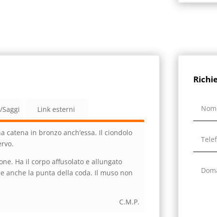
Richi
a/Saggi
Link esterni
a catena in bronzo anch’essa. Il ciondolo
rvo.
ione. Ha il corpo affusolato e allungato
e anche la punta della coda. Il muso non
C.M.P.