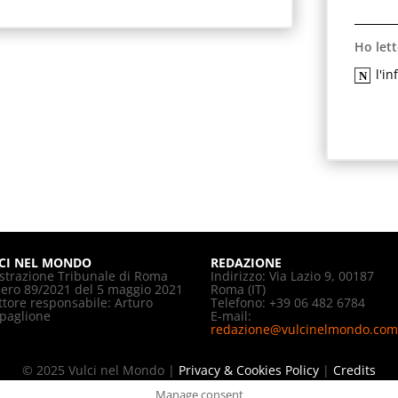
Ho lett
l'i
CI NEL MONDO
REDAZIONE
strazione Tribunale di Roma
Indirizzo: Via Lazio 9, 00187
ro 89/2021 del 5 maggio 2021
Roma (IT)
ttore responsabile: Arturo
Telefono: +39 06 482 6784
paglione
E-mail:
redazione@vulcinelmondo.com
© 2025 Vulci nel Mondo |
Privacy & Cookies Policy
|
Credits
Manage consent