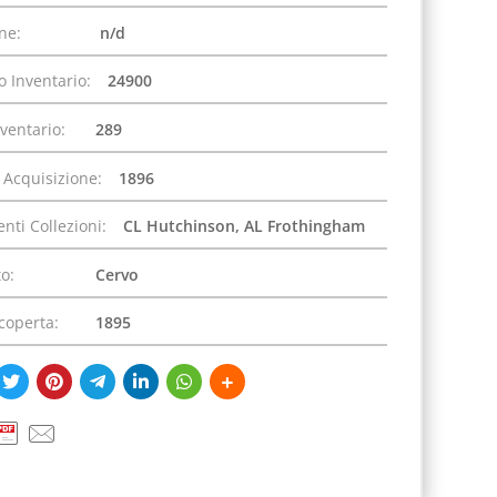
one:
n/d
 Inventario:
24900
nventario:
289
 Acquisizione:
1896
nti Collezioni:
CL Hutchinson, AL Frothingham
o:
Cervo
coperta:
1895