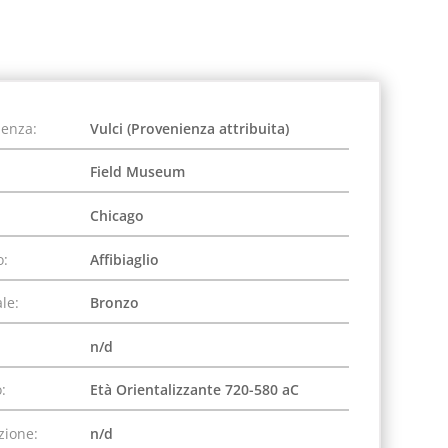
ienza:
Vulci (Provenienza attribuita)
Field Museum
Chicago
o:
Affibiaglio
le:
Bronzo
n/d
:
Età Orientalizzante 720-580 aC
zione:
n/d