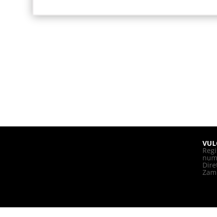
VUL
Regi
nume
Dire
Zam