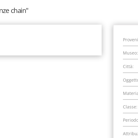
nze chain"
Proven
Museo:
Città:
Oggett
Materia
Classe:
Periodo
Attribu