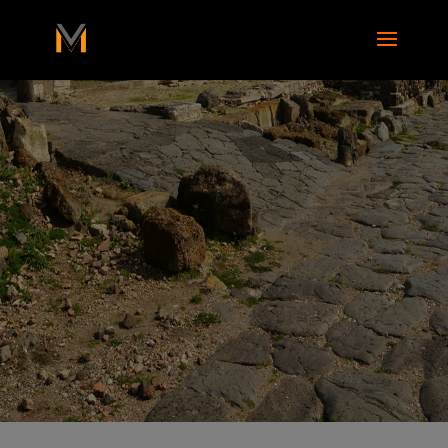
add_action( 'wp_footer', function() { ?>