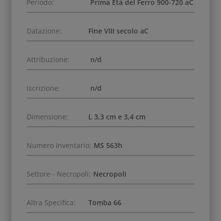
Periodo:
Prima Età del Ferro 900-720 aC
Datazione:
Fine VIII secolo aC
Attribuzione:
n/d
Iscrizione:
n/d
Dimensione:
L 3,3 cm e 3,4 cm
Numero Inventario:
MS 563h
Settore - Necropoli:
Necropoli
Altra Specifica:
Tomba 66