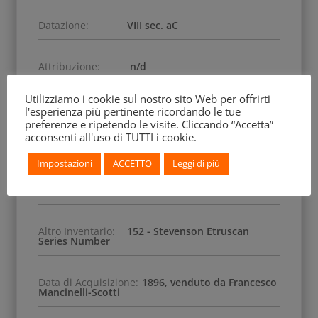
Datazione:
VIII sec. aC
Attribuzione:
n/d
Utilizziamo i cookie sul nostro sito Web per offrirti
Iscrizione:
n/d
l'esperienza più pertinente ricordando le tue
preferenze e ripetendo le visite. Cliccando “Accetta”
acconsenti all'uso di TUTTI i cookie.
Dimensione:
Ø 1,8 cm
Impostazioni
ACCETTO
Leggi di più
Numero Inventario:
MS583A
Altro Inventario:
152 - Stevenson Etruscan
Series Number
Data di Acquisizione:
1896, venduto da Francesco
Mancinelli-Scotti