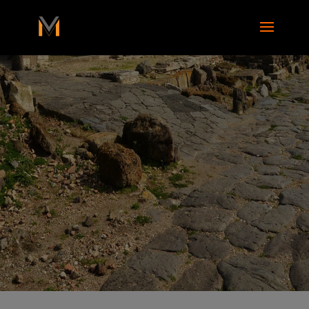
add_action( 'wp_footer', function() { ?>