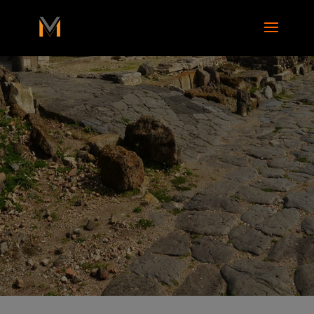
add_action( 'wp_footer', function() { ?>