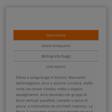
Descrizione
Storia Antiquaria
Bibliografia/Saggi
Link esterni
Fibula a sanguisuga in bronzo. Mancante
dell’ardiglione. Arco a sezione circolare, staffa
corta con breve risvolto, molla a doppio
avvolgimento. Arco decorato con gruppi di
fasce verticali parallele, campite a spina di
pesce, e intervallate da cerchielli impressi. La
fibula è ascrivibile al tipo 124 identificato da F.