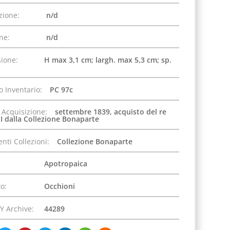
zione:
n/d
one:
n/d
ione:
H max 3,1 cm; largh. max 5,3 cm; sp.
 Inventario:
PC 97c
 Acquisizione:
settembre 1839, acquisto del re
I dalla Collezione Bonaparte
nti Collezioni:
Collezione Bonaparte
Apotropaica
o:
Occhioni
Y Archive:
44289