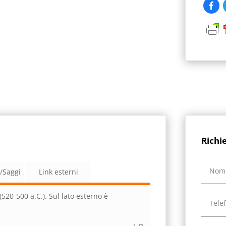
Richi
a/Saggi
Link esterni
(520-500 a.C.). Sul lato esterno è