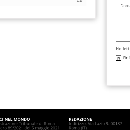
L.B.
Ho lett
l'i
CI NEL MONDO
REDAZIONE
strazione Tribunale di Roma
Indirizzo: Via Lazio 9, 00187
ro 89/2021 del 5 maggio 2021
Roma (IT)