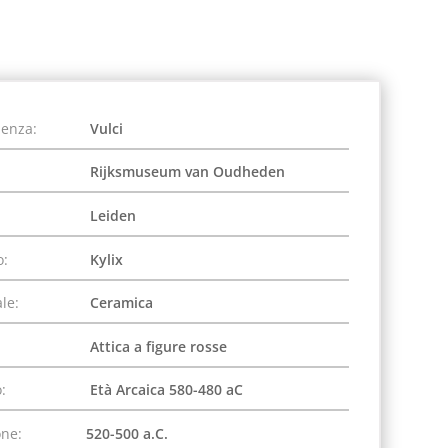
ienza:
Vulci
Rijksmuseum van Oudheden
Leiden
o:
Kylix
le:
Ceramica
Attica a figure rosse
:
Età Arcaica 580-480 aC
one:
520-500 a.C.