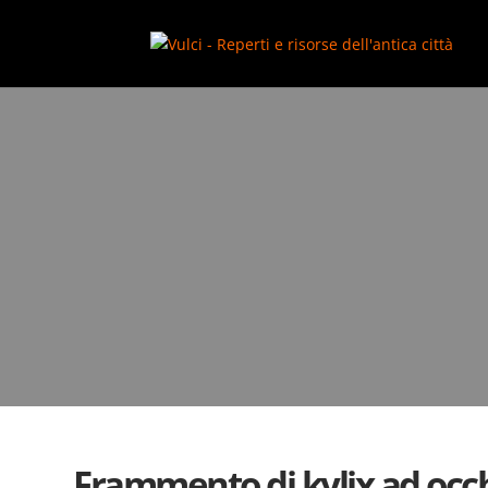
add_action( 'wp_footer', function() { ?>
Frammento di kylix ad occhi