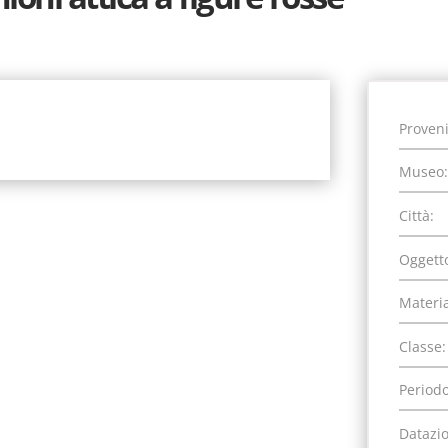
Proven
Museo:
Città:
Oggett
Materia
Classe:
Periodo
Datazi