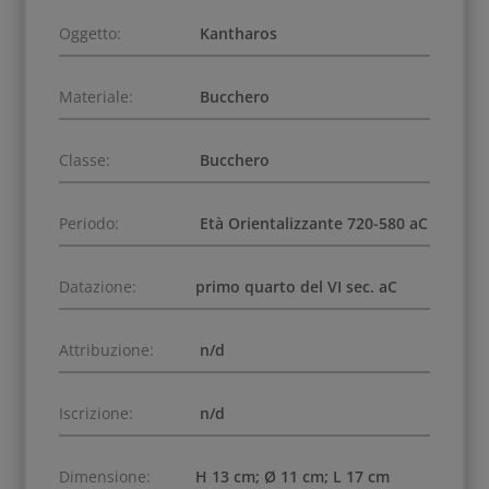
Oggetto:
Kantharos
Materiale:
Bucchero
Classe:
Bucchero
Periodo:
Età Orientalizzante 720-580 aC
Datazione:
primo quarto del VI sec. aC
Attribuzione:
n/d
Iscrizione:
n/d
Dimensione:
H 13 cm; Ø 11 cm; L 17 cm