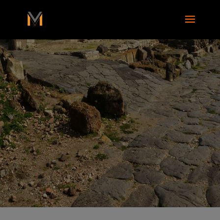
add_action( 'wp_footer', function() { ?>