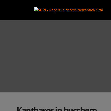
add_action( 'wp_footer', function() { ?>
Kantharos in bucchero