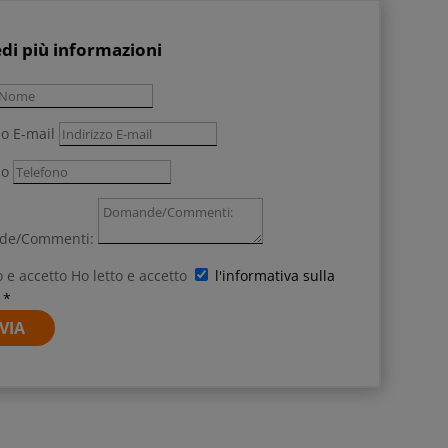
edi più informazioni
zo E-mail
no
de/Commenti:
o e accetto
Ho letto e accetto
l'informativa sulla
 *
VIA