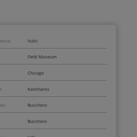
ienza:
Vulci
Field Museum
Chicago
o:
Kantharos
le:
Bucchero
Bucchero