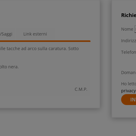
Richi
Nome
a/Saggi
Link esterni
Indiriz
lle tacche ad arco sulla caratura. Sotto
Telefo
olto nera.
Doman
Ho lett
C.M.P.
privacy
IN