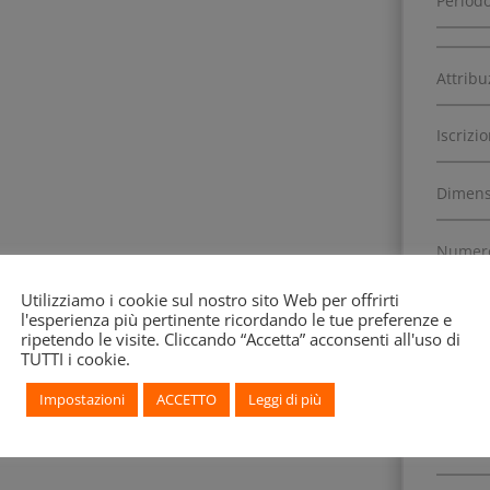
Periodo
Attribu
Iscrizi
Dimens
Numero
Utilizziamo i cookie sul nostro sito Web per offrirti
Altro I
l'esperienza più pertinente ricordando le tue preferenze e
ripetendo le visite. Cliccando “Accetta” acconsenti all'uso di
TUTTI i cookie.
Data di
Impostazioni
ACCETTO
Leggi di più
Precede
Frothi