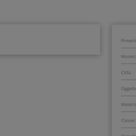
Proven
Museo:
Città:
Oggett
Materia
Classe: