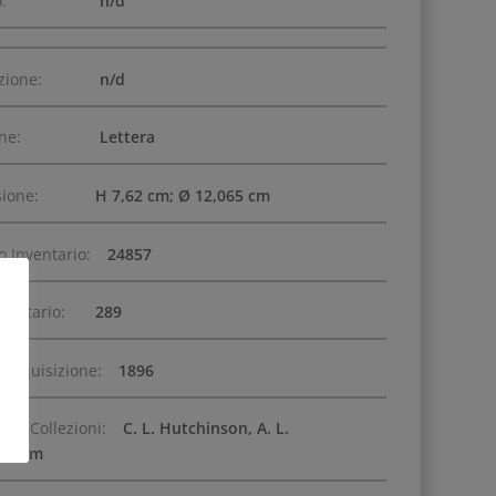
:
n/d
zione:
n/d
one:
Lettera
ione:
H 7,62 cm; Ø 12,065 cm
 Inventario:
24857
nventario:
289
 Acquisizione:
1896
nti Collezioni:
C. L. Hutchinson, A. L.
ngham