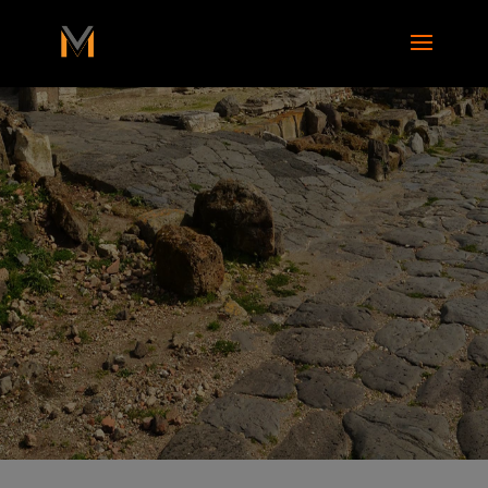
add_action( 'wp_footer', function() { ?>