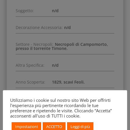
Soggetto:
n/d
Decorazione Accessoria:
n/d
Settore - Necropoli:
Necropoli di Campomorto,
presso il torrente Timone.
Altra Specifica:
n/d
Anno Scoperta:
1829, scavi Feoli.
BEAZLEY Archive:
n/d
Utilizziamo i cookie sul nostro sito Web per offrirti
l'esperienza più pertinente ricordando le tue
preferenze e ripetendo le visite. Cliccando “Accetta”
acconsenti all'uso di TUTTI i cookie.
Rif. Archivio:
n/d
Impostazioni
ACCETTO
Leggi di più