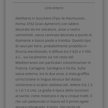
Link esterni
Kantharos
in bucchero (Tipo 3e Rasmussen,
Forma 3762 Gran-Aymerich) con labbro
decorato da tre solcature, anse a nastro
sormontati, vasca carenata decorata a punte di
diamante e basso piede a tromba. Questo tipo
di vaso per bere, probabilmente prodotto in
Etruria meridionale, è diffuso tra il 625 e il 550
a.C., sia localmente sia nel resto del
Mediterraneo con particolari concentrazioni in
Francia, Cartagine, Sardegna e Sicilia. Sulla
vasca esterna, tra le due anse, è stata graffita
un’iscrizione in lingua etrusca dal
ductus
sinistrorso e
scriptio continua
(alt. lettere 0,6-1,3
o 1,0-1,5 cm). La grafia è tipica delle iscrizioni
arcaiche, come mostrano il
my
a cinque tratti, il
rho
con peduncolo in basso ed il primo
sigma
ancora retrogrado. Il testo, che recita
mi