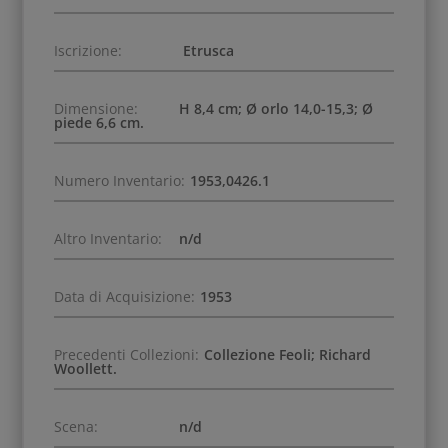
Iscrizione:
Etrusca
Dimensione:
H 8,4 cm; Ø orlo 14,0-15,3; Ø
piede 6,6 cm.
Numero Inventario:
1953,0426.1
Altro Inventario:
n/d
Data di Acquisizione:
1953
Precedenti Collezioni:
Collezione Feoli; Richard
Woollett.
Scena:
n/d