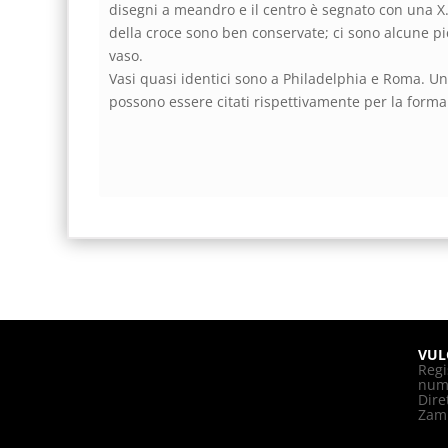
disegni a meandro e il centro è segnato con una X
della croce sono ben conservate; ci sono alcune pi
vaso.
Vasi quasi identici sono a Philadelphia e Roma. Un
possono essere citati rispettivamente per la forma
VUL
Regi
nume
Dire
Zam