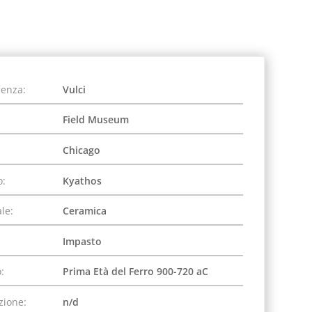
ienza:
Vulci
Field Museum
Chicago
o:
Kyathos
le:
Ceramica
Impasto
:
Prima Età del Ferro 900-720 aC
zione:
n/d