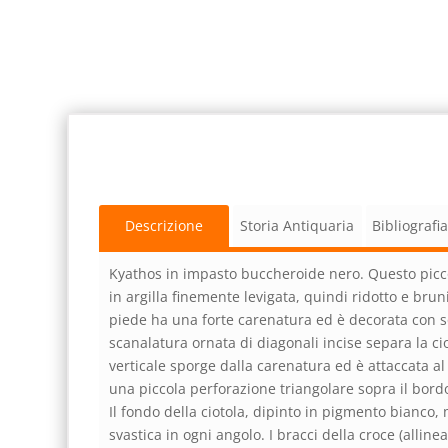
Descrizione
Storia Antiquaria
Bibliografi
Kyathos in impasto buccheroide nero. Questo picc
in argilla finemente levigata, quindi ridotto e brun
piede ha una forte carenatura ed è decorata con so
scanalatura ornata di diagonali incise separa la c
verticale sporge dalla carenatura ed è attaccata a
una piccola perforazione triangolare sopra il bord
Il fondo della ciotola, dipinto in pigmento bianco
svastica in ogni angolo. I bracci della croce (alline