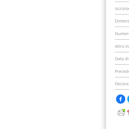
Iscrizi
Dimens
Numero
Altro I
Data di
Precede
Decora