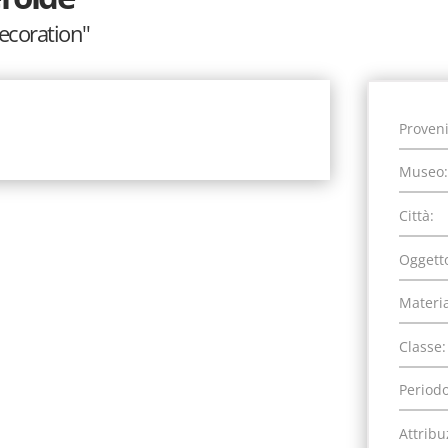
decoration"
Proven
Museo:
Città:
Oggett
Materia
Classe:
Periodo
Attribu