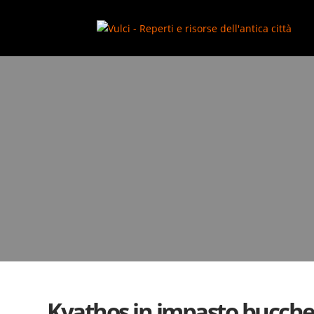
add_action( 'wp_footer', function() { ?>
Kyathos in impasto bucche