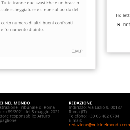
. Tutte tranne due svastiche e un braccio
ccole scheggiature e crepe sul bordo del
Ho lett
 certo numero di altri buoni confronti
l'i
 e l’ornamento dipinto.
C.M.P.
CI NEL MONDO
REDAZIONE
strazione Tribunale di Roma
Indirizzo: Via Lazio 9, 00187
ro 89/2021 del 5 maggio 2021
Roma (IT)
ttore responsabile: Arturo
Telefono: +39 06 482 6784
paglione
E-mail:
redazione@vulcinelmondo.com