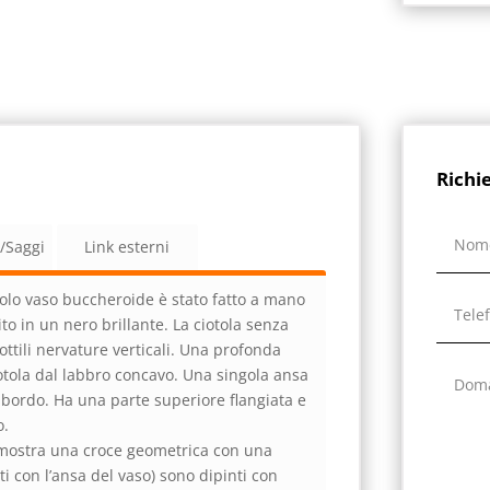
Richi
a/Saggi
Link esterni
olo vaso buccheroide è stato fatto a mano
ito in un nero brillante. La ciotola senza
ttili nervature verticali. Una profonda
iotola dal labbro concavo. Una singola ansa
l bordo. Ha una parte superiore flangiata e
o.
, mostra una croce geometrica con una
ati con l’ansa del vaso) sono dipinti con