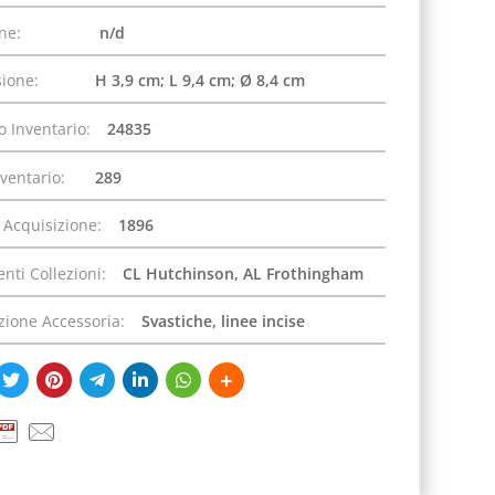
one:
n/d
ione:
H 3,9 cm; L 9,4 cm; Ø 8,4 cm
 Inventario:
24835
nventario:
289
 Acquisizione:
1896
nti Collezioni:
CL Hutchinson, AL Frothingham
zione Accessoria:
Svastiche, linee incise