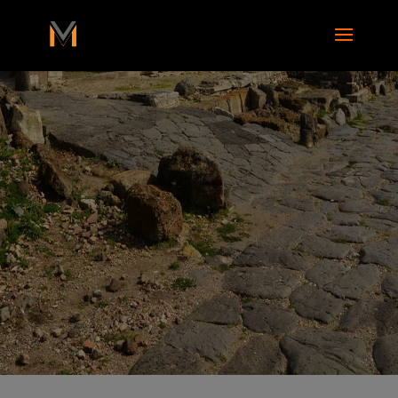
add_action( 'wp_footer', function() { ?>