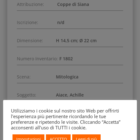
Attribuzione:
Coppe di Siana
Iscrizione:
n/d
Dimensione:
H 14,5 cm; Ø 22 cm
Numero Inventario:
F 1802
Scena:
Mitologica
Soggetto:
Aiace, Achille
Utilizziamo i cookie sul nostro sito Web per offrirti
BEAZLEY Archive:
9023169
l'esperienza più pertinente ricordando le tue
preferenze e ripetendo le visite. Cliccando “Accetta”
acconsenti all'uso di TUTTI i cookie.
Impostazioni
ACCETTO
Leggi di più