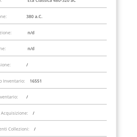
:
Età Classica 480-320 aC
one:
380 a.C.
zione:
n/d
one:
n/d
ione:
/
 Inventario:
16551
nventario:
/
 Acquisizione:
/
nti Collezioni:
/