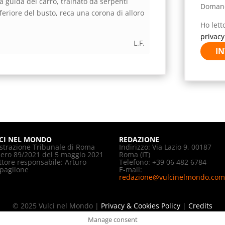
la guida del carro, trainato da serpenti
Doman
feriore del busto, reca una corona di alloro
Ho lett
privacy
L.F.
IN
CI NEL MONDO
REDAZIONE
strazione Tribunale di Roma
Indirizzo: Via Lazio 9, 00187
ro 89/2021 del 5 maggio 2021
Roma (IT)
ttore responsabile: Arturo
Telefono: +39 06 482 6784
paglione
E-mail:
redazione@vulcinelmondo.com
© 2025 Vulci nel Mondo |
Privacy & Cookies Policy
|
Credits
Manage consent