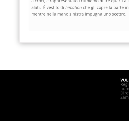
a croci, è rappresentato Trittolemo di tre quarti al
alati. È vestito di
himation
che gli copre la parte in
mentre nella mano sinistra impugna uno scettro.
VUL
Regi
nume
Dire
Zam