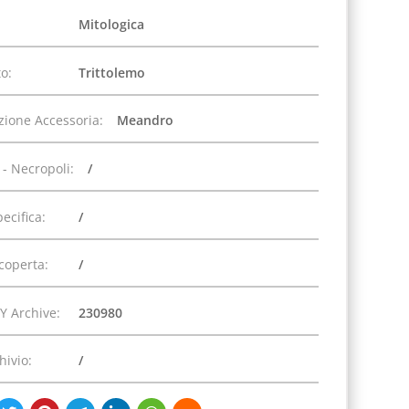
Mitologica
o:
Trittolemo
zione Accessoria:
Meandro
 - Necropoli:
/
pecifica:
/
coperta:
/
Y Archive:
230980
hivio:
/