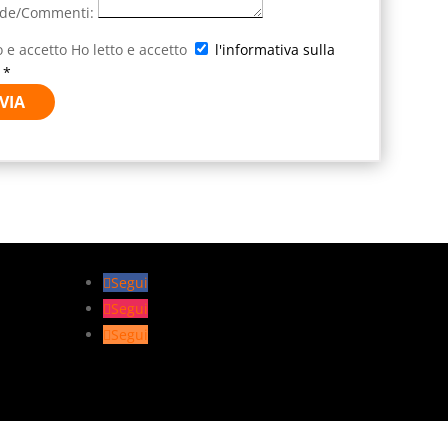
de/Commenti:
o e accetto
Ho letto e accetto
l'informativa sulla
 *
VIA
Segui
Segui
Segui