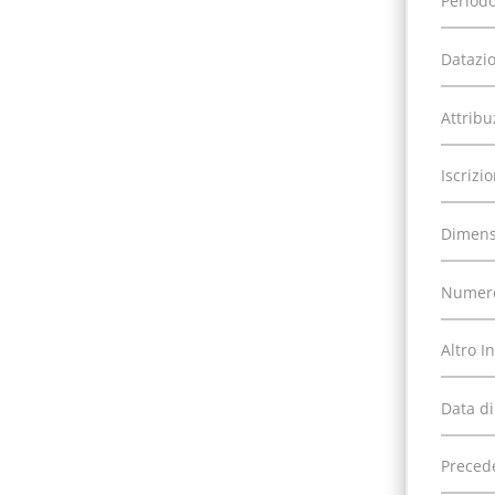
Periodo
Datazi
Attribu
Iscrizi
Dimens
Numero
Altro I
Data di
Precede