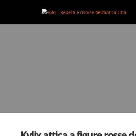
add_action( 'wp_footer', function() { ?>
Kylix attica a figure rosse d