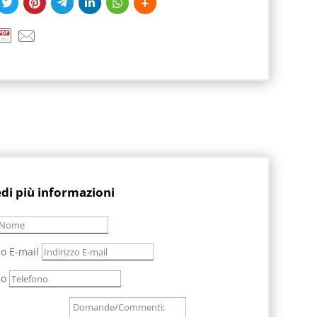
edi più informazioni
zo E-mail
no