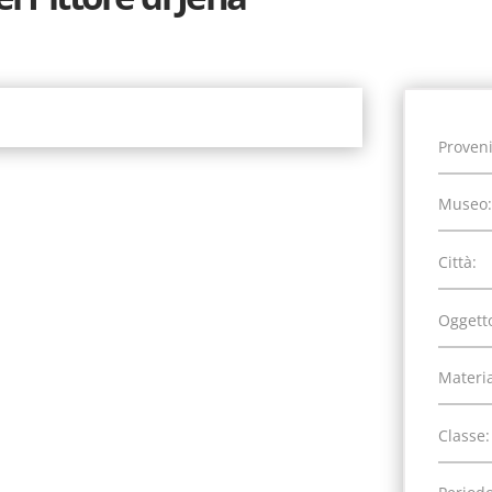
Proven
Museo:
Città:
Oggett
Materia
Classe: