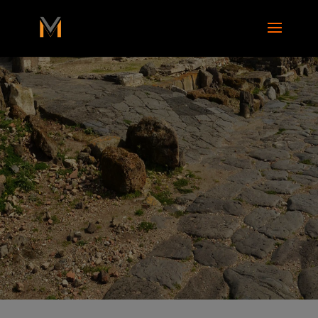
add_action( 'wp_footer', function() { ?>