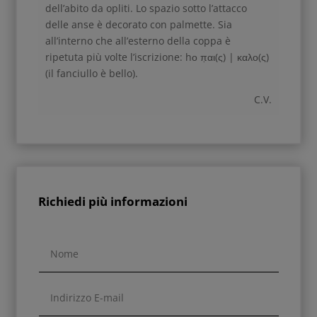
dell’abito da opliti. Lo spazio sotto l’attacco
delle anse è decorato con palmette. Sia
all’interno che all’esterno della coppa è
ripetuta più volte l’iscrizione: hο π̣αι(ς) | καλο(ς)
(il fanciullo è bello).
C.V.
Richiedi più informazioni