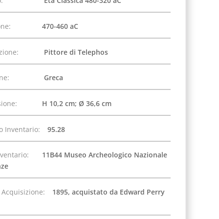
:
Età Classica 480-320 aC
one:
470-460 aC
zione:
Pittore di Telephos
one:
Greca
ione:
H 10,2 cm; Ø 36,6 cm
 Inventario:
95.28
nventario:
11B44 Museo Archeologico Nazionale
nze
 Acquisizione:
1895, acquistato da Edward Perry
n