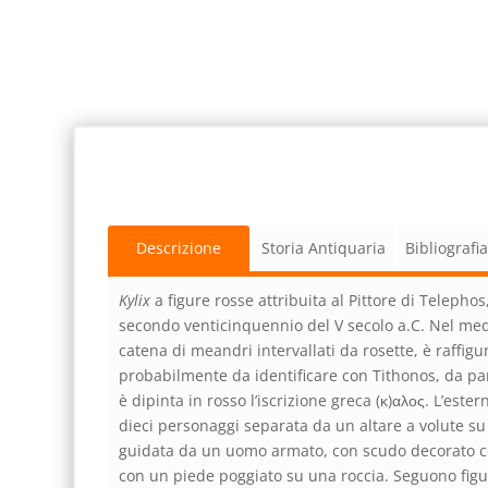
Descrizione
Storia Antiquaria
Bibliografi
Kylix
a figure rosse attribuita al Pittore di Telepho
secondo venticinquennio del V secolo a.C. Nel med
catena di meandri intervallati da rosette, è raffigu
probabilmente da identificare con Tithonos, da par
è dipinta in rosso l’iscrizione greca (κ)αλος. L’este
dieci personaggi separata da un altare a volute s
guidata da un uomo armato, con scudo decorato con
con un piede poggiato su una roccia. Seguono figur