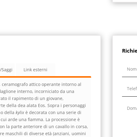
Richi
a/Saggi
Link esterni
s, ceramografo attico operante intorno al
aglione interno, incorniciato da una
rato il rapimento di un giovane,
te della dea alata Eos. Sopra i personaggi
rno della
kylix
è decorata con un
a serie di
u cui arde una fiamma. La processione
è
 la parte anteriore di un cavallo in corsa,
e maschili di diverse età (anziani, uomini