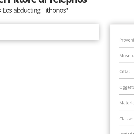
ss Eos abducting Tithonos"
Proven
Museo:
Città:
Oggett
Materia
Classe: