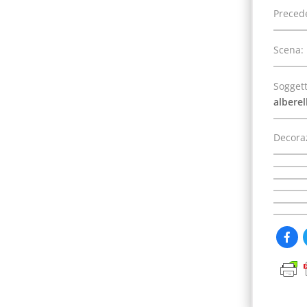
Precede
Scena:
Soggett
alberel
Decora