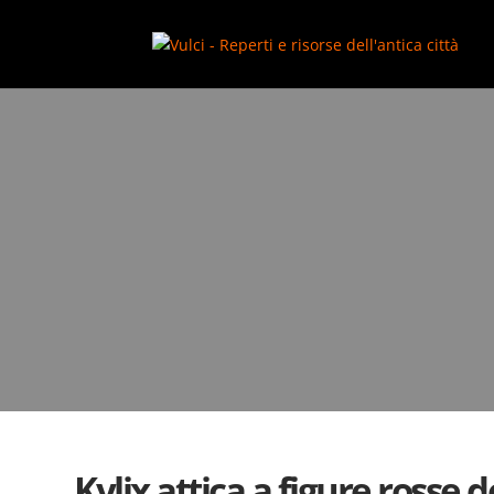
add_action( 'wp_footer', function() { ?>
Kylix attica a figure rosse d