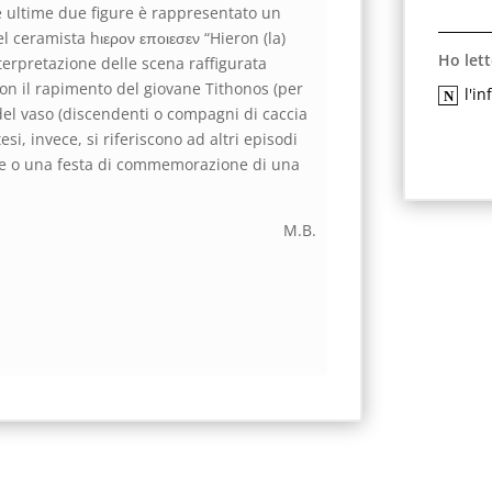
le ultime due figure è rappresentato un
l ceramista hιερον εποιεσεν “Hieron (la)
Ho lett
nterpretazione delle scena raffigurata
 con il rapimento del giovane Tithonos (per
l'i
del vaso (discendenti o compagni di caccia
si, invece, si riferiscono ad altri episodi
inge o una festa di commemorazione di una
M.B.