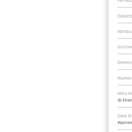
Periodo
Datazi
Attribu
Iscrizi
Dimens
Numero
Altro I
di Fire
Data di
Warre