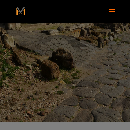
add_action( 'wp_footer', function() { ?>