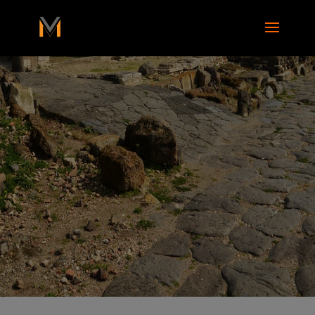
add_action( 'wp_footer', function() { ?>