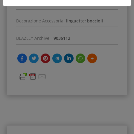
Soggetto:
Satiri danzanti
Decorazione Accessoria:
linguette; boccioli
BEAZLEY Archive:
9035112