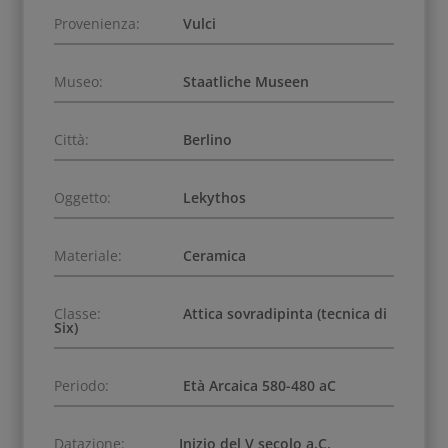
Provenienza:
Vulci
Museo:
Staatliche Museen
Città:
Berlino
Oggetto:
Lekythos
Materiale:
Ceramica
Classe:
Attica sovradipinta (tecnica di
Six)
Periodo:
Età Arcaica 580-480 aC
Datazione:
Inizio del V secolo a.C.