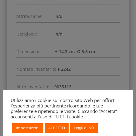
Attribuzione:
n/d
Iscrizione:
n/d
Dimensione:
H 14,3 cm; Ø 5,3 cm
Numero Inventario:
F 2242
Altro Inventario:
9035112
Utilizziamo i cookie sul nostro sito Web per offrirti
Data di Acquisizione:
1834
l'esperienza più pertinente ricordando le tue
preferenze e ripetendo le visite. Cliccando “Accetta”
acconsenti all'uso di TUTTI i cookie.
Scena:
Dionisiaca
Impostazioni
ACCETTO
Leggi di più