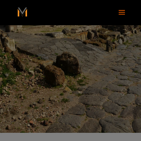
add_action( 'wp_footer', function() { ?>