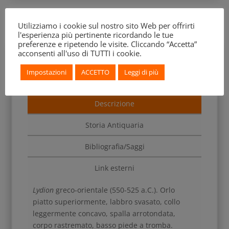
Utilizziamo i cookie sul nostro sito Web per offrirti
l'esperienza più pertinente ricordando le tue
preferenze e ripetendo le visite. Cliccando “Accetta”
acconsenti all'uso di TUTTI i cookie.
Impostazioni
ACCETTO
Leggi di più
Descrizione
Storia Antiquaria
Bibliografia/Saggi
Link esterni
Lydion
greco-orientale (550-525 a.C.). Orlo
piatto superiormente, labbro svasato, collo
leggermente concavo, spalla arrotondata,
corpo rastremato, basso piede a tromba.