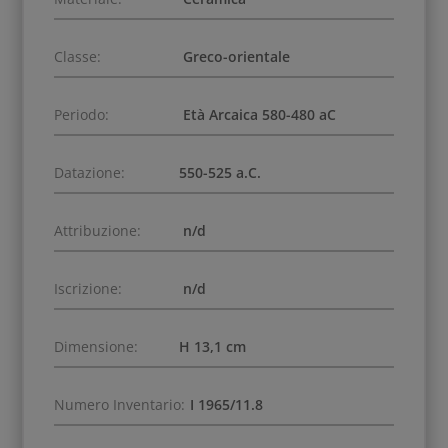
Classe:
Greco-orientale
Periodo:
Età Arcaica 580-480 aC
Datazione:
550-525 a.C.
Attribuzione:
n/d
Iscrizione:
n/d
Dimensione:
H 13,1 cm
Numero Inventario:
I 1965/11.8