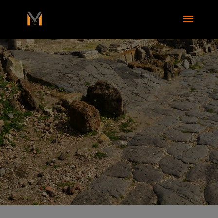
add_action( 'wp_footer', function() { ?>