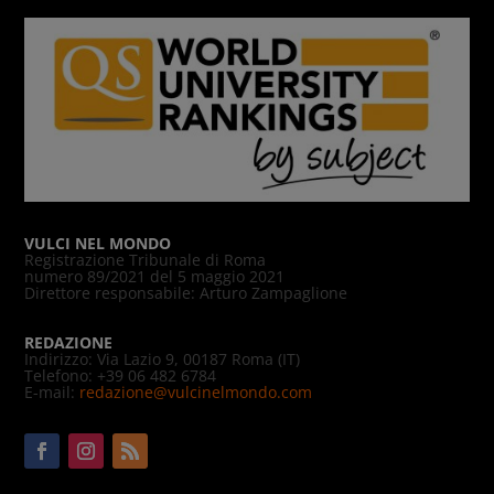
VULCI NEL MONDO
Registrazione Tribunale di Roma
numero 89/2021 del 5 maggio 2021
Direttore responsabile: Arturo Zampaglione
REDAZIONE
Indirizzo: Via Lazio 9, 00187 Roma (IT)
Telefono: +39 06 482 6784
E-mail:
redazione@vulcinelmondo.com