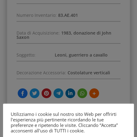
Numero Inventario:
83.AE.401
Data di Acquisizione:
1983, donazione di John
Saxon
Soggetto:
Leoni, guerriero a cavallo
Decorazione Accessoria:
Costolature verticali
Utilizziamo i cookie sul nostro sito Web per offrirti
l'esperienza più pertinente ricordando le tue
preferenze e ripetendo le visite. Cliccando “Accetta”
acconsenti all'uso di TUTTI i cookie.