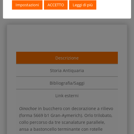
Impostazioni
ACCETTO
Leggi di più
Descrizione
Storia Antiquaria
Bibliografia/Saggi
Link esterni
Oinochoe
in bucchero con decorazione a rilievo
(forma 5669 b1 Gran-Aymerich). Orlo trilobato,
collo percorso da tre scanalature parallele,
ansa a bastoncello terminante con rotelle