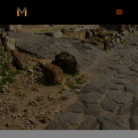
add_action( 'wp_footer', function() { ?>