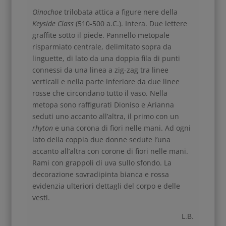
Oinochoe
trilobata attica a figure nere della
Keyside Class
(510-500 a.C.). Intera. Due lettere
graffite sotto il piede. Pannello metopale
risparmiato centrale, delimitato sopra da
linguette, di lato da una doppia fila di punti
connessi da una linea a zig-zag tra linee
verticali e nella parte inferiore da due linee
rosse che circondano tutto il vaso. Nella
metopa sono raffigurati Dioniso e Arianna
seduti uno accanto all’altra, il primo con un
rhyton
e una corona di fiori nelle mani. Ad ogni
lato della coppia due donne sedute l’una
accanto all’altra con corone di fiori nelle mani.
Rami con grappoli di uva sullo sfondo. La
decorazione sovradipinta bianca e rossa
evidenzia ulteriori dettagli del corpo e delle
vesti.
L.B.