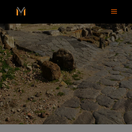
add_action( 'wp_footer', function() { ?>