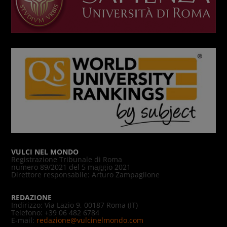
VULCI NEL MONDO
Registrazione Tribunale di Roma
numero 89/2021 del 5 maggio 2021
Direttore responsabile: Arturo Zampaglione
REDAZIONE
Indirizzo: Via Lazio 9, 00187 Roma (IT)
Telefono: +39 06 482 6784
E-mail:
redazione@vulcinelmondo.com