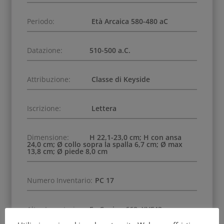
Periodo:
Età Arcaica 580-480 aC
Datazione:
510-500 a.C.
Attribuzione:
Classe di Keyside
Iscrizione:
Lettera
Dimensione:
H 22,1-23,0 cm; H con ansa
24,0 cm; Ø collo sopra la spalla 6,7 cm; Ø max
13,8 cm; Ø piede 8,0 cm
Numero Inventario:
PC 17
Altro Inventario:
Ex Canino 668; XVF43