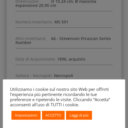
Dimensione:
H 15,24 cm; Ø massima
espansione 20,95 cm
Numero Inventario:
MS 591
Altro Inventario:
66 - Stevenson Etruscan Series
Number
Data di Acquisizione:
1896, acquisto
Settore - Necropoli:
Necropoli
Utilizziamo i cookie sul nostro sito Web per offrirti
Altra Specifica:
Tomba 25
l'esperienza più pertinente ricordando le tue
preferenze e ripetendo le visite. Cliccando “Accetta”
acconsenti all'uso di TUTTI i cookie.
Impostazioni
ACCETTO
Leggi di più