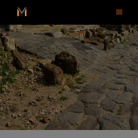
add_action( 'wp_footer', function() { ?>