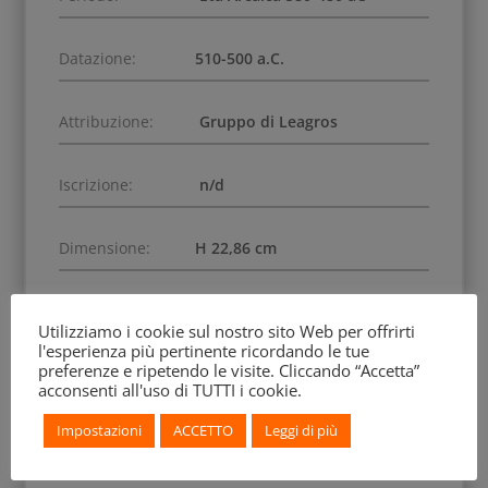
Datazione:
510-500 a.C.
Attribuzione:
Gruppo di Leagros
Iscrizione:
n/d
Dimensione:
H 22,86 cm
Numero Inventario:
1836.0224.97
Utilizziamo i cookie sul nostro sito Web per offrirti
l'esperienza più pertinente ricordando le tue
preferenze e ripetendo le visite. Cliccando “Accetta”
Data di Acquisizione:
1836
acconsenti all'uso di TUTTI i cookie.
Impostazioni
ACCETTO
Leggi di più
Precedenti Collezioni:
Edmé Antoine Durand;
Peter Oluf Brøndsted