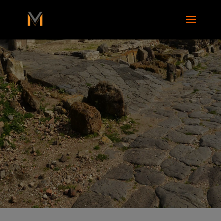
add_action( 'wp_footer', function() { ?>