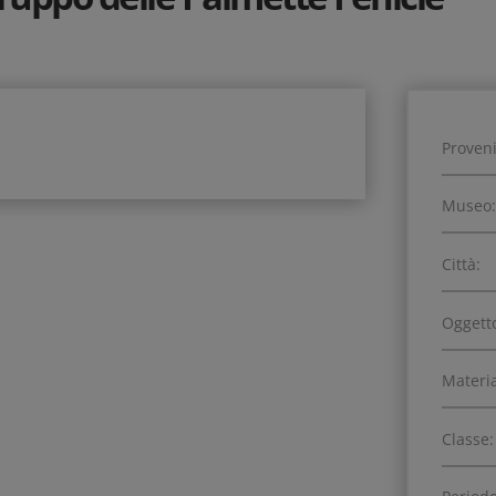
Proven
Museo:
Città:
Oggett
Materia
Classe: