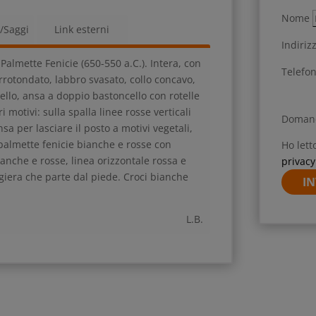
Nome
a/Saggi
Link esterni
Indiriz
Palmette Fenicie (650-550 a.C.). Intera, con
Telefo
arrotondato, labbro svasato, collo concavo,
ello, ansa a doppio bastoncello con rotelle
 motivi: sulla spalla linee rosse verticali
Doman
sa per lasciare il posto a motivi vegetali,
i palmette fenicie bianche e rosse con
Ho lett
ianche e rosse, linea orizzontale rossa e
privacy
ggiera che parte dal piede. Croci bianche
IN
L.B.