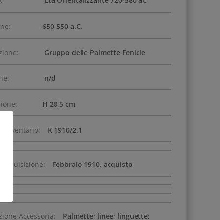
:
Età Orientalizzante 720-580 aC
one:
650-550 a.C.
zione:
Gruppo delle Palmette Fenicie
one:
n/d
ione:
H 28,5 cm
 Inventario:
K 1910/2.1
 Acquisizione:
Febbraio 1910, acquisto
zione Accessoria:
Palmette; linee; linguette;