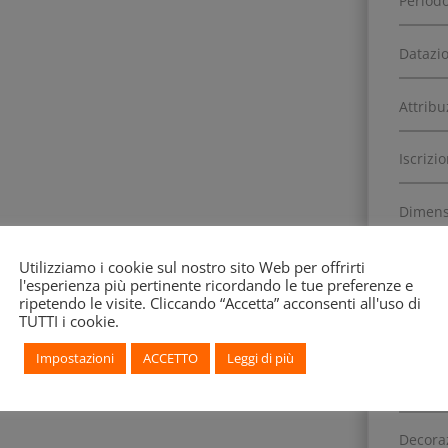
Periodo
Datazi
Attribu
Iscrizi
Dimens
Numero
Utilizziamo i cookie sul nostro sito Web per offrirti
l'esperienza più pertinente ricordando le tue preferenze e
ripetendo le visite. Cliccando “Accetta” acconsenti all'uso di
TUTTI i cookie.
Data di
Impostazioni
ACCETTO
Leggi di più
Decora