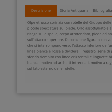
Descrizione
Storia Antiquaria
Bibliografi
Olpe etrusco-corinzia con rotelle del Gruppo delle 
piccole sbeccature sul piede. Orlo assottigliato e 
risega sulla spalla, corpo arrotondato, piede ad an
sull’attacco superiore. Decorazione figurata con vari
che si interrompono verso l’attacco inferiore dell’an
linea bianca e rossa a dividere il registro, serie d
sfondo riempito con linee orizzontali e linguette b
bianca, motivo ad archetti intrecciati, motivo a ra
sul lato esterno delle rotelle.