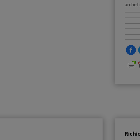
archett
Richi