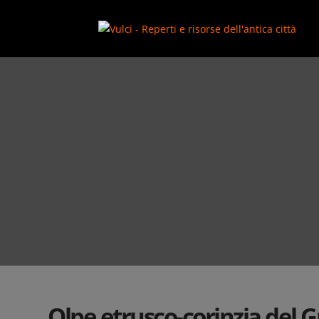
add_action( 'wp_footer', function() { ?>
Olpe etrusco-corinzia del 