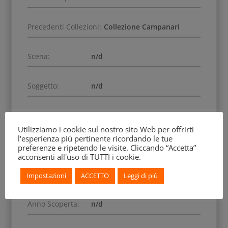
Precedenti Collezioni:
Collezione Campanari
Scena:
n/d
Soggetto:
n/d
Decorazione Accessoria:
Scanalature.
Utilizziamo i cookie sul nostro sito Web per offrirti
l'esperienza più pertinente ricordando le tue
Settore - Necropoli:
n/d
preferenze e ripetendo le visite. Cliccando “Accetta”
acconsenti all'uso di TUTTI i cookie.
Altra Specifica:
n/d
Impostazioni
ACCETTO
Leggi di più
Anno Scoperta:
n/d