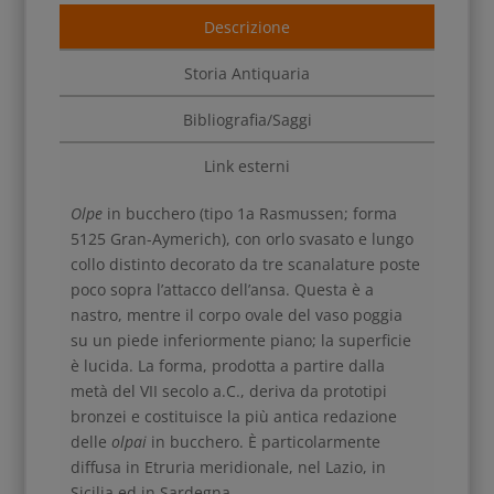
Descrizione
Storia Antiquaria
Bibliografia/Saggi
Link esterni
Olpe
in bucchero (tipo 1a Rasmussen; forma
5125 Gran-Aymerich), con orlo svasato e lungo
collo distinto decorato da tre scanalature poste
poco sopra l’attacco dell’ansa. Questa è a
nastro, mentre il corpo ovale del vaso poggia
su un piede inferiormente piano; la superficie
è lucida. La forma, prodotta a partire dalla
metà del VII secolo a.C., deriva da prototipi
bronzei e costituisce la più antica redazione
delle
olpai
in bucchero. È particolarmente
diffusa in Etruria meridionale, nel Lazio, in
Sicilia ed in Sardegna.