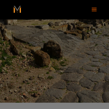
add_action( 'wp_footer', function() { ?>