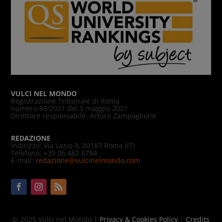
VULCI NEL MONDO
Registrazione Tribunale di Roma
numero 89/2021 del 5 maggio 2021
Direttore responsabile: Arturo Zampaglione
REDAZIONE
Indirizzo: Via Lazio 9, 00187 Roma (IT)
Telefono: +39 06 482 6784
E-mail:
redazione@vulcinelmondo.com
© 2025 Vulci nel Mondo |
Privacy & Cookies Policy
|
Credits