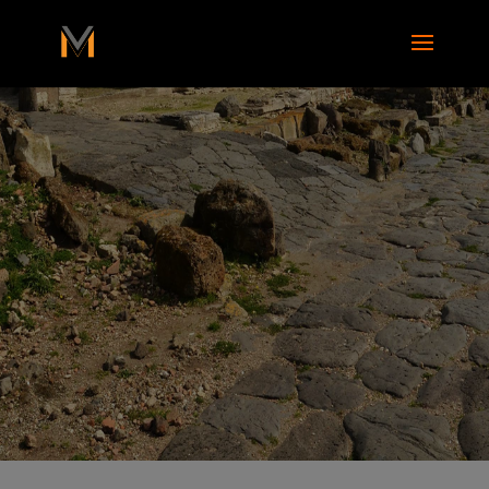
add_action( 'wp_footer', function() { ?>