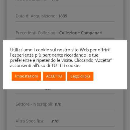
Data di Acquisizione:
1839
Precedenti Collezioni:
Collezione Campanari
Utilizziamo i cookie sul nostro sito Web per offrirti
Scena:
n/d
l'esperienza più pertinente ricordando le tue
preferenze e ripetendo le visite. Cliccando “Accetta”
acconsenti all'uso di TUTTI i cookie.
Soggetto:
n/d
Impostazioni
ACCETTO
Leggi di più
Decorazione Accessoria:
Ventaglietti a punti;
scanalature, raggi.
Settore - Necropoli:
n/d
Altra Specifica:
n/d