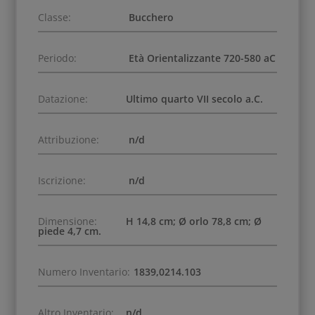
Classe:
Bucchero
Periodo:
Età Orientalizzante 720-580 aC
Datazione:
Ultimo quarto VII secolo a.C.
Attribuzione:
n/d
Iscrizione:
n/d
Dimensione:
H 14,8 cm; Ø orlo 78,8 cm; Ø
piede 4,7 cm.
Numero Inventario:
1839,0214.103
Altro Inventario:
n/d