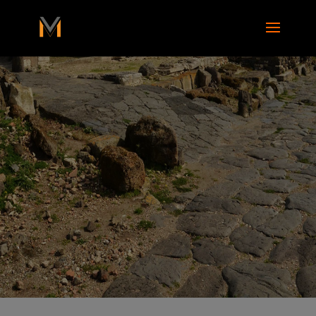
add_action( 'wp_footer', function() { ?>