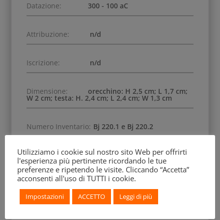
Datazione:
300 - 100 aC
Attribuzione:
n/d
Iscrizione:
n/d
Dimensione:
orecchino: H 2,5 cm; L 1,7 cm;
W 2 cm; testa: H. 2,4 cm; L 2,4 cm; W 1,3 cm
Numero Inventario:
Bj 220.1 e Bj 220.2
Utilizziamo i cookie sul nostro sito Web per offrirti
Altro Inventario:
Bj 2382 e Bj 2179
l'esperienza più pertinente ricordando le tue
preferenze e ripetendo le visite. Cliccando “Accetta”
acconsenti all'uso di TUTTI i cookie.
Data di Acquisizione:
1861, acquisto
Impostazioni
ACCETTO
Leggi di più
Precedenti Collezioni:
Campana