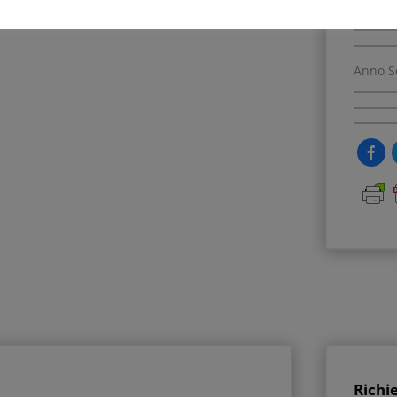
Anno S
Richi