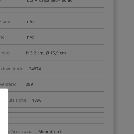
:
Età Arcaica 580-480 aC
zione:
n/d
one:
n/d
ione:
H 3,2 cm; Ø 15,9 cm
 Inventario:
24874
nventario:
289
 Acquisizione:
1896
zione Accessoria:
Meandri a L