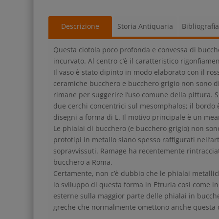
Descrizione
Storia Antiquaria
Bibliografi
Questa ciotola poco profonda e convessa di bucch
incurvato. Al centro c’è il caratteristico rigonfia
Il vaso è stato dipinto in modo elaborato con il ro
ceramiche bucchero e bucchero grigio non sono d
rimane per suggerire l’uso comune della pittura. Su
due cerchi concentrici sul mesomphalos; il bordo 
disegni a forma di L. Il motivo principale è un mean
Le phialai di bucchero (e bucchero grigio) non so
prototipi in metallo siano spesso raffigurati nell’a
sopravvissuti. Ramage ha recentemente rintracciato 
bucchero a Roma.
Certamente, non c’è dubbio che le phialai metallic
lo sviluppo di questa forma in Etruria così come in
esterne sulla maggior parte delle phialai in bucch
greche che normalmente omettono anche questa car