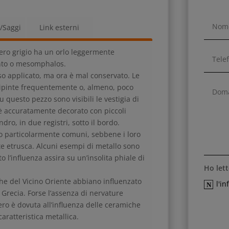
a/Saggi
Link esterni
ero grigio ha un orlo leggermente
mento o mesomphalos.
sso applicato, ma ora è mal conservato. Le
ipinte frequentemente o, almeno, poco
 questo pezzo sono visibili le vestigia di
è accuratamente decorato con piccoli
dro, in due registri, sotto il bordo.
no particolarmente comuni, sebbene i loro
rte etrusca. Alcuni esempi di metallo sono
l’influenza assira su un’insolita phiale di
Ho lett
he del Vicino Oriente abbiano influenzato
l'i
 Grecia. Forse l’assenza di nervature
ero è dovuta all’influenza delle ceramiche
atteristica metallica.