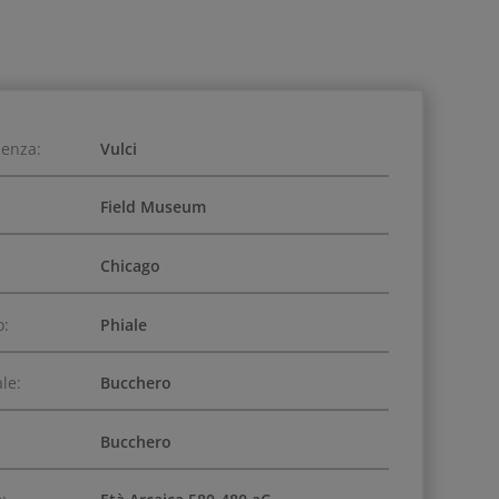
ienza:
Vulci
Field Museum
Chicago
o:
Phiale
le:
Bucchero
Bucchero