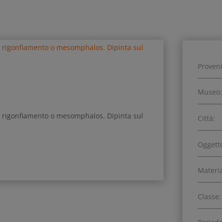
Proven
Museo:
Città:
Oggett
Materia
Classe: