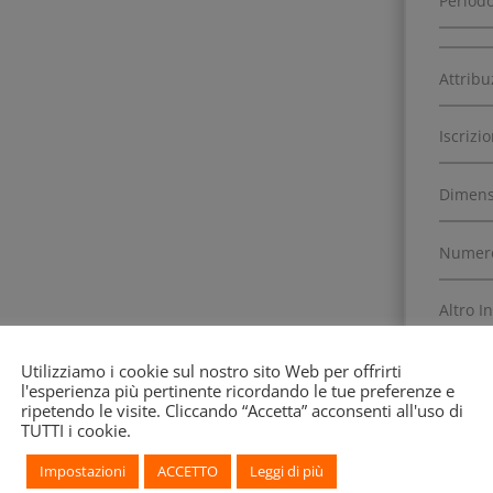
Periodo
Attribu
Iscrizi
Dimens
Numero
Altro I
Data di
Utilizziamo i cookie sul nostro sito Web per offrirti
l'esperienza più pertinente ricordando le tue preferenze e
ripetendo le visite. Cliccando “Accetta” acconsenti all'uso di
TUTTI i cookie.
Impostazioni
ACCETTO
Leggi di più
Decora