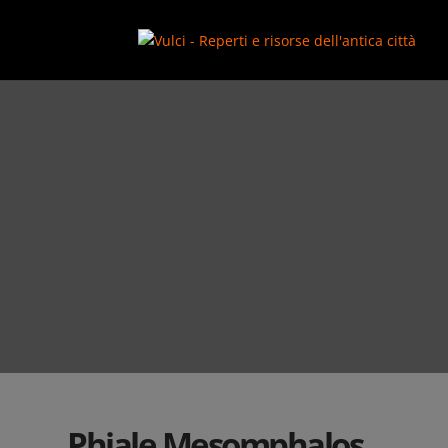
add_action( 'wp_footer', function() { ?>
Phiale Mesomphalos