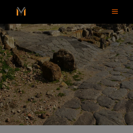
add_action( 'wp_footer', function() { ?>