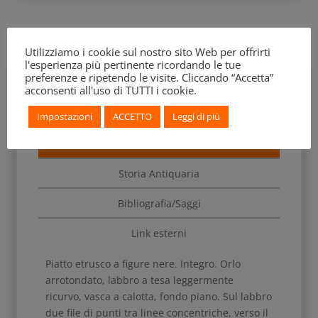
Utilizziamo i cookie sul nostro sito Web per offrirti
l'esperienza più pertinente ricordando le tue
preferenze e ripetendo le visite. Cliccando “Accetta”
acconsenti all'uso di TUTTI i cookie.
Impostazioni
ACCETTO
Leggi di più
Descrizione
Storia Antiquaria
Bibliografia/Saggi
Link esterni
Piatto etrusco a figure nere. Integro. Orlo
arrotondato, labbro a tesa leggermente
ricurvo, vasca a calotta, fondo piano. Sul labbro
due file di punti tra linee concentriche, verso il