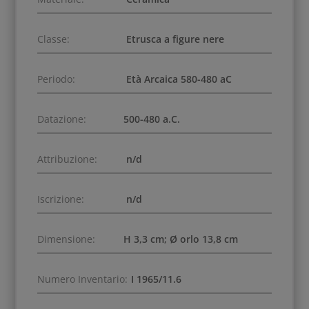
Classe:
Etrusca a figure nere
Periodo:
Età Arcaica 580-480 aC
Datazione:
500-480 a.C.
Attribuzione:
n/d
Iscrizione:
n/d
Dimensione:
H 3,3 cm; Ø orlo 13,8 cm
Numero Inventario:
I 1965/11.6